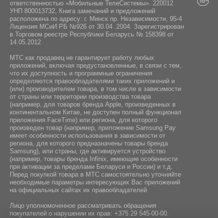
ответственностью «Мобильные ТелеСистемы». 220012
УНП 800013732, Книга замечаний и предложений
расположена по адресу: г. Минск пр. Независимости, 95-4
Лицензия МСиИ РБ №926 от 30.04 .2004. Зарегистрирован
в Торговом реестре Республики Беларусь № 158398 от
14.05.2012
МТС как продавец не гарантирует работу любых
приложений, включая предустановленные, в связи с тем,
что их доступность и программные ограничения
определяются правообладателями таких приложений и
(или) производителем товара, в том числе в зависимости
от страны или территории производства товара
(например, для товаров бренда Apple, произведенных в
континентальном Китае, не доступен полный функционал
приложения FaceTime) или региона, для которого
произведен товар (например, приложение Samsung Pay
имеет особенности использования в зависимости от
региона, для которого предназначены товары бренда
Samsung), или страны, где активируется устройство
(например, товары бренда Infiniх, имеющие особенности
при активации за пределами Беларуси и России) и т.д.
Перед покупкой товара в МТС самостоятельно уточняйте
необходимые параметры интересующих Вас приложений
на официальных сайтах их правообладателей
Лицо уполномоченное рассматривать обращения
покупателей о нарушении их прав:
+375 29 545-00-00
.