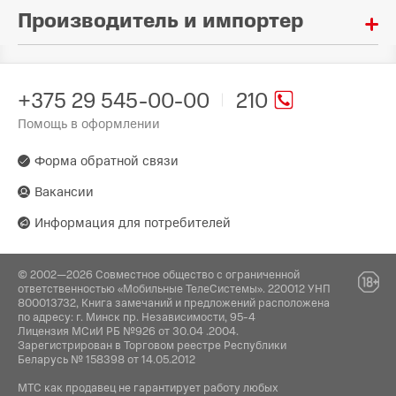
Производитель и импортер
Материал:
Искусственная кожа
Произведено в стране:
Тип:
Китай
Чехол-книжка
+375 29 545-00-00
210
Помощь в оформлении
Производитель:
Гарантия:
LANFEI Co Ltd. 2\F, №58, Industrial Road, Xiyi
30 дней
Village, Luopu Street, Dashi Town, Panyu Dist.,
Форма обратной связи
Guangzhou
Вакансии
Поставщик:
Информация для потребителей
ОДО «Алтерн-Техно», 220026, г. Минск, пр-т
Партизанский, 95, офис 1А
© 2002—2026 Совместное общество с ограниченной
ответственностью «Мобильные ТелеСистемы». 220012 УНП
800013732, Книга замечаний и предложений расположена
по адресу: г. Минск пр. Независимости, 95-4
Лицензия МСиИ РБ №926 от 30.04 .2004.
Зарегистрирован в Торговом реестре Республики
Беларусь № 158398 от 14.05.2012
МТС как продавец не гарантирует работу любых