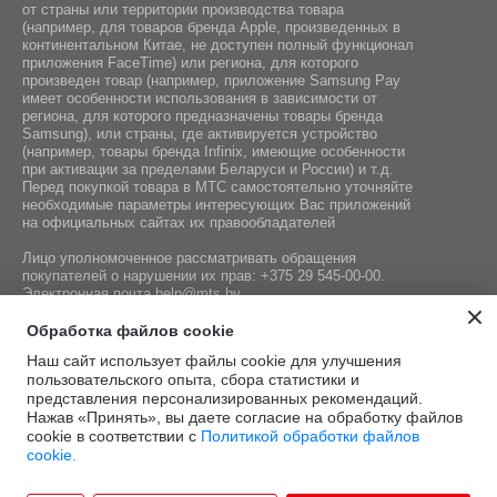
от страны или территории производства товара
(например, для товаров бренда Apple, произведенных в
континентальном Китае, не доступен полный функционал
приложения FaceTime) или региона, для которого
произведен товар (например, приложение Samsung Pay
имеет особенности использования в зависимости от
региона, для которого предназначены товары бренда
Samsung), или страны, где активируется устройство
(например, товары бренда Infiniх, имеющие особенности
при активации за пределами Беларуси и России) и т.д.
Перед покупкой товара в МТС самостоятельно уточняйте
необходимые параметры интересующих Вас приложений
на официальных сайтах их правообладателей
Лицо уполномоченное рассматривать обращения
покупателей о нарушении их прав:
+375 29 545-00-00
.
Электронная почта
help@mts.by
Номер телефона работников местных исполнительных и
Обработка файлов cookie
распорядительных органов по месту государственной
Наш сайт использует файлы cookie для улучшения
регистрации СООО «Мобильные ТелеСистемы»,
пользовательского опыта, сбора статистики и
уполномоченных рассматривать обращения покупателей:
представления персонализированных рекомендаций.
+375 17 215-14-65
Нажав «Принять», вы даете согласие на обработку файлов
cookie в соответствии с
Политикой обработки файлов
cookie.
Этот сайт защищён
Политика
Условия