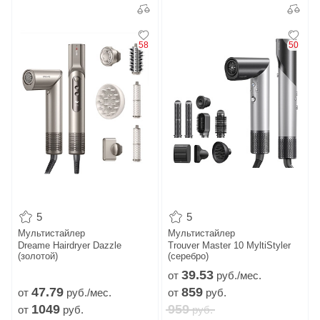
58
50
5
5
Мультистайлер
Мультистайлер
Dreame Hairdryer Dazzle
Trouver Master 10 MyltiStyler
(золотой)
(серебро)
39.
53
от
руб./мес.
47.
79
859
от
руб./мес.
от
руб.
1049
959
от
руб.
руб.