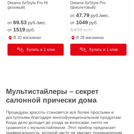
Dreame AirStyle Pro HI
Dreame AirStyle Pro
(розовый)
(фиолетовый)
47.
79
от
руб./мес.
69.
53
1049
от
руб./мес.
от
руб.
1519
1499
от
руб.
руб.
В
20
магазинах
В
28
магазинах
Купить в 1 клик
Купить в 1 клик
Мультистайлеры – секрет
салонной прически дома
Процедуры красоты становятся все более простыми и
доступными благодаря многофункциональным продуктам.
Когда дело доходит до ухода за волосами, ничто не
сравнится с мультистайлером. Этот прибор предлагает
универсальность, которой часто не хватает традиционным