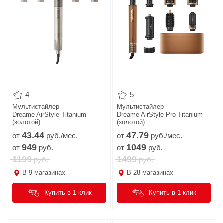
4
5
Мультистайлер
Мультистайлер
Dreame AirStyle Titanium
Dreame AirStyle Pro Titanium
(золотой)
(золотой)
43.
44
47.
79
от
руб./мес.
от
руб./мес.
949
1049
от
руб.
от
руб.
1199
1499
руб.
руб.
В
9
магазинах
В
28
магазинах
Купить в 1 клик
Купить в 1 клик