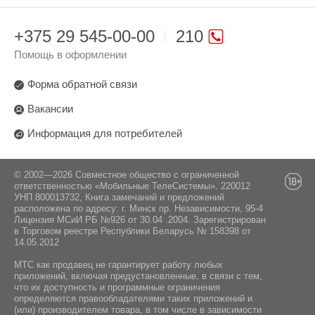
+375 29 545-00-00
210
Помощь в оформлении
Форма обратной связи
Вакансии
Информация для потребителей
© 2002—2026 Совместное общество с ограниченной
ответственностью «Мобильные ТелеСистемы». 220012
УНП 800013732, Книга замечаний и предложений
расположена по адресу: г. Минск пр. Независимости, 95-4
Лицензия МСиИ РБ №926 от 30.04 .2004. Зарегистрирован
в Торговом реестре Республики Беларусь № 158398 от
14.05.2012
МТС как продавец не гарантирует работу любых
приложений, включая предустановленные, в связи с тем,
что их доступность и программные ограничения
определяются правообладателями таких приложений и
(или) производителем товара, в том числе в зависимости