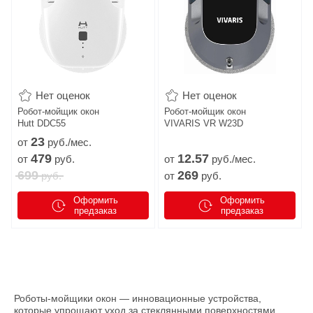
Нет оценок
Нет оценок
Робот-мойщик окон
Робот-мойщик окон
Hutt DDC55
VIVARIS VR W23D
23
от
руб./мес.
479
12.
57
от
руб.
от
руб./мес.
699
269
руб.
от
руб.
Оформить
Оформить
предзаказ
предзаказ
Роботы-мойщики окон — инновационные устройства,
которые упрощают уход за стеклянными поверхностями.