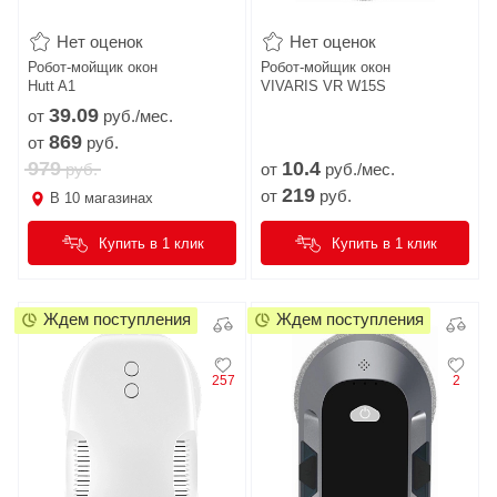
Нет оценок
Нет оценок
Робот-мойщик окон
Робот-мойщик окон
Hutt A1
VIVARIS VR W15S
39.
09
от
руб./мес.
869
от
руб.
979
10.
4
руб.
от
руб./мес.
219
от
руб.
В
10
магазинах
Купить в 1 клик
Купить в 1 клик
Ждем поступления
Ждем поступления
257
2