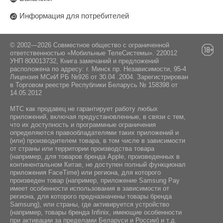
Информация для потребителей
© 2002—2026 Совместное общество с ограниченной
ответственностью «Мобильные ТелеСистемы». 220012
УНП 800013732, Книга замечаний и предложений
расположена по адресу: г. Минск пр. Независимости, 95-4
Лицензия МСиИ РБ №926 от 30.04 .2004. Зарегистрирован
в Торговом реестре Республики Беларусь № 158398 от
14.05.2012
МТС как продавец не гарантирует работу любых
приложений, включая предустановленные, в связи с тем,
что их доступность и программные ограничения
определяются правообладателями таких приложений и
(или) производителем товара, в том числе в зависимости
от страны или территории производства товара
(например, для товаров бренда Apple, произведенных в
континентальном Китае, не доступен полный функционал
приложения FaceTime) или региона, для которого
произведен товар (например, приложение Samsung Pay
имеет особенности использования в зависимости от
региона, для которого предназначены товары бренда
Samsung), или страны, где активируется устройство
(например, товары бренда Infiniх, имеющие особенности
при активации за пределами Беларуси и России) и т.д.