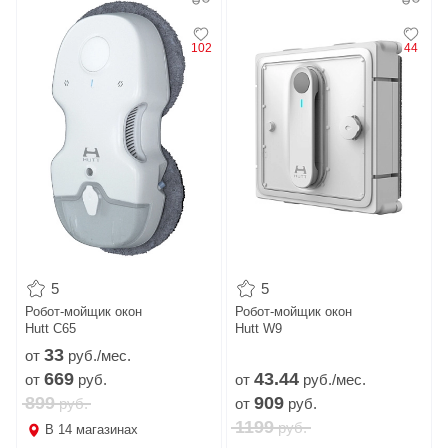
102
44
5
5
Робот-мойщик окон
Робот-мойщик окон
Hutt C65
Hutt W9
33
от
руб./мес.
669
43.
44
от
руб.
от
руб./мес.
899
909
руб.
от
руб.
1199
руб.
В
14
магазинах