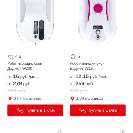
4.6
5
Робот-мойщик окон
Робот-мойщик окон
Даджет W200
Даджет W120
16
12.
15
от
руб./мес.
от
руб./мес.
279
259
от
руб.
от
руб.
389
339
руб.
руб.
В
87
магазинах
В
39
магазинах
Купить в 1 клик
Купить в 1 клик