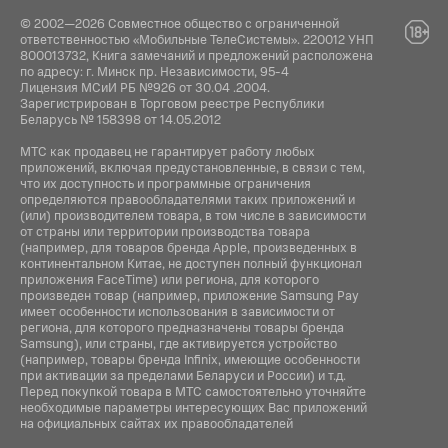
© 2002—2026 Совместное общество с ограниченной
ответственностью «Мобильные ТелеСистемы». 220012 УНП
800013732, Книга замечаний и предложений расположена
по адресу: г. Минск пр. Независимости, 95-4
Лицензия МСиИ РБ №926 от 30.04 .2004.
Зарегистрирован в Торговом реестре Республики
Беларусь № 158398 от 14.05.2012
МТС как продавец не гарантирует работу любых
приложений, включая предустановленные, в связи с тем,
что их доступность и программные ограничения
определяются правообладателями таких приложений и
(или) производителем товара, в том числе в зависимости
от страны или территории производства товара
(например, для товаров бренда Apple, произведенных в
континентальном Китае, не доступен полный функционал
приложения FaceTime) или региона, для которого
произведен товар (например, приложение Samsung Pay
имеет особенности использования в зависимости от
региона, для которого предназначены товары бренда
Samsung), или страны, где активируется устройство
(например, товары бренда Infiniх, имеющие особенности
при активации за пределами Беларуси и России) и т.д.
Перед покупкой товара в МТС самостоятельно уточняйте
необходимые параметры интересующих Вас приложений
на официальных сайтах их правообладателей