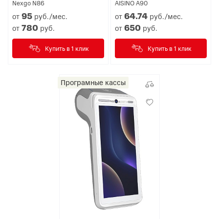
Nexgo N86
AISINO A90
95
64.
74
от
руб./мес.
от
руб./мес.
780
650
от
руб.
от
руб.
Купить в 1 клик
Купить в 1 клик
Програмные кассы