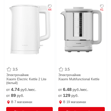
44
41
3.5
3.5
Электрочайник
Электрочайник
Xiaomi Electric Kettle 2 Lite
Xiaomi Multifunctional Kettle
(белый)
4.
74
6.
48
от
руб./мес.
от
руб./мес.
89
129
от
руб.
от
руб.
В
7
магазинах
В
19
магазинах