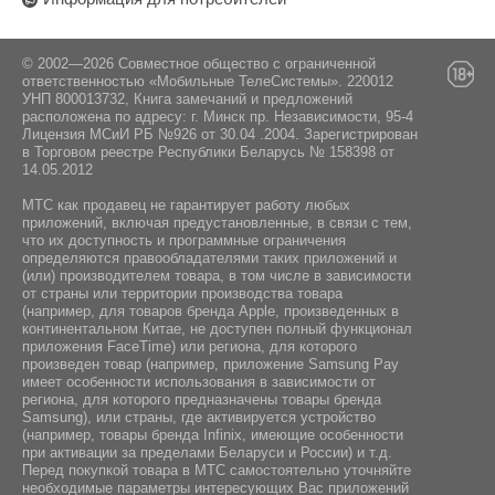
© 2002—2026 Совместное общество с ограниченной
ответственностью «Мобильные ТелеСистемы». 220012
УНП 800013732, Книга замечаний и предложений
расположена по адресу: г. Минск пр. Независимости, 95-4
Лицензия МСиИ РБ №926 от 30.04 .2004. Зарегистрирован
в Торговом реестре Республики Беларусь № 158398 от
14.05.2012
МТС как продавец не гарантирует работу любых
приложений, включая предустановленные, в связи с тем,
что их доступность и программные ограничения
определяются правообладателями таких приложений и
(или) производителем товара, в том числе в зависимости
от страны или территории производства товара
(например, для товаров бренда Apple, произведенных в
континентальном Китае, не доступен полный функционал
приложения FaceTime) или региона, для которого
произведен товар (например, приложение Samsung Pay
имеет особенности использования в зависимости от
региона, для которого предназначены товары бренда
Samsung), или страны, где активируется устройство
(например, товары бренда Infiniх, имеющие особенности
при активации за пределами Беларуси и России) и т.д.
Перед покупкой товара в МТС самостоятельно уточняйте
необходимые параметры интересующих Вас приложений