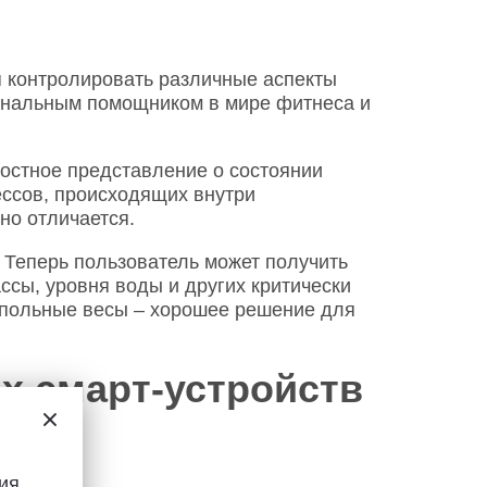
я контролировать различные аспекты
сональным помощником в мире фитнеса и
остное представление о состоянии
ссов, происходящих внутри
но отличается.
 Теперь пользователь может получить
сы, уровня воды и других критически
апольные весы – хорошее решение для
х смарт-устройств
нкций.
ия