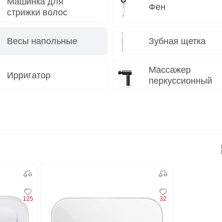
Машинка для
Фен
стрижки волос
O
realme
TCL
vivo
 F
realme C
TCL 50
vivo Y
Весы напольные
Зубная щетка
 M
realme 14
TCL 60
vivo V
 X
realme note
TCL 70
Массажер
vivo X
Ирригатор
перкуссионный
 C
kview
125
32