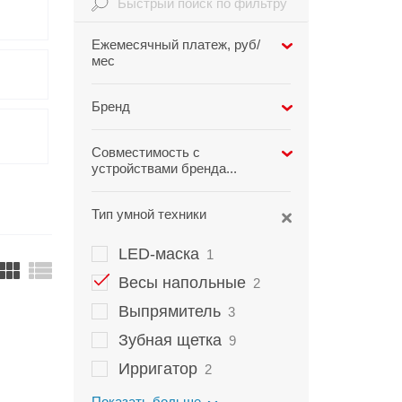
Infinix
TECNO
Ежемесячный платеж, руб/
мес
Infinix GT
Spark
Infinix Note
Camon
Бренд
Pova
Xiaomi
2
Совместимость с
устройствами бренда...
Apple
2
Тип умной техники
Samsung
2
LED-маска
1
Huawei
2
Весы напольные
2
Xiaomi
2
Выпрямитель
3
ViVo
2
Зубная щетка
9
Показать больше
Ирригатор
2
Показать больше