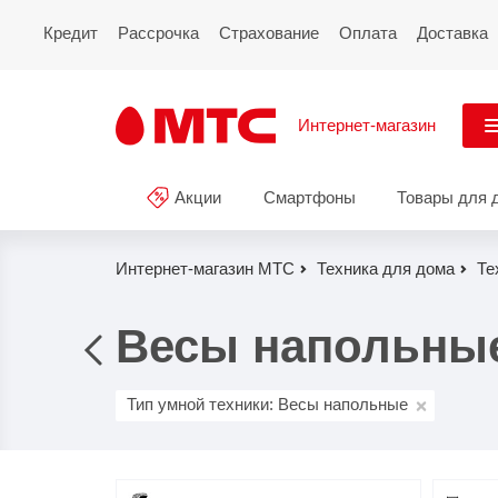
Кредит
Рассрочка
Страхование
Оплата
Доставка
Интернет-магазин
См
Акции
Смартфоны
Товары для 
Акции
Все
Смартфоны
Интернет-магазин МТС
Техника для дома
Те
Планшеты и ноутбуки
Весы напольны
Восстановленные
смартфоны
Тип умной техники: Весы напольные
Товары для дома