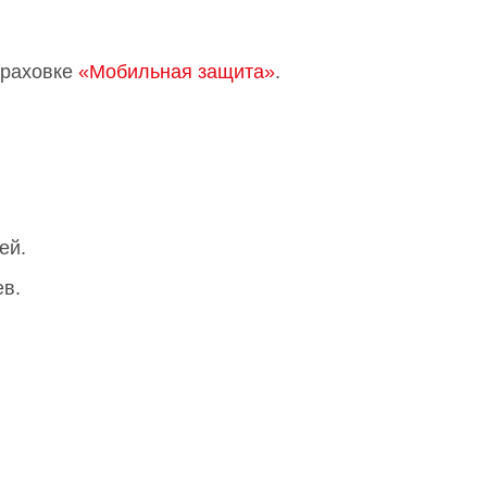
траховке
«Мобильная защита»
.
ей.
ев.