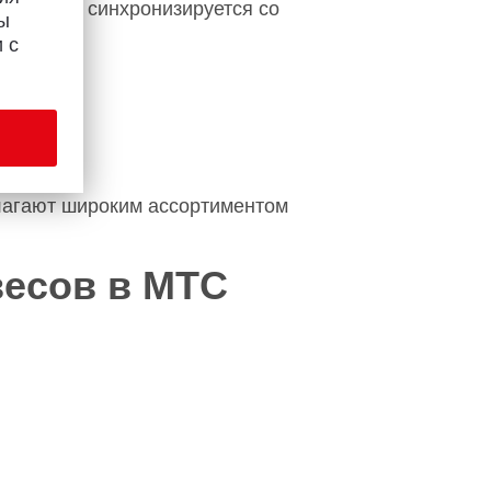
 которое синхронизируется со
ы
 с
лагают широким ассортиментом
есов в МТС