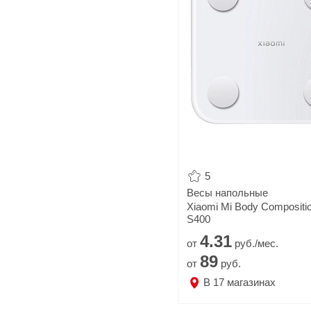
Популярное
Вакансии
5
Весы напольные
Xiaomi Mi Body Compositi
S400
4.
31
от
руб./мес.
89
от
руб.
В
17
магазинах