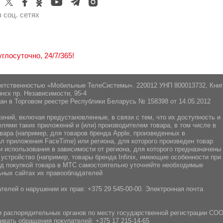
 соц. сетях
лосуточно, 24/7/365!
ветственностью «Мобильные ТелеСистемы». 220012 УНП 800013732, Кни
нск пр. Независимости, 95-4
ан в Торговом реестре Республики Беларусь № 158398 от 14.05.2012
ний, включая предустановленные, в связи с тем, что их доступность и
ями таких приложений и (или) производителем товара, в том числе в
вара (например, для товаров бренда Apple, произведенных в
л приложения FaceTime) или региона, для которого произведен товар
 использования в зависимости от региона, для которого предназначены
 устройство (например, товары бренда Infiniх, имеющие особенности при
ред покупкой товара в МТС самостоятельно уточняйте необходимые
ных сайтах их правообладателей
телей о нарушении их прав:
+375 29 545-00-00
. Электронная почта
 распорядительных органов по месту государственной регистрации СО
ивать обращения покупателей:
+375 17 215-14-65