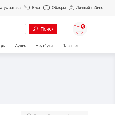
атус заказа
Блог
Обзоры
Личный кабинет
0
Поиск
гры
Аудио
Ноутбуки
Планшеты
ung
HUAWEI
HONOR
S
HUAWEI Pura
HONOR 400
A
HUAWEI Nova
HONOR 600
Z
HUAWEI Mate
HONOR Magic
HONOR X