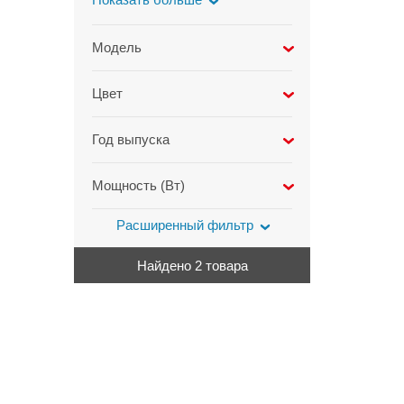
Модель
Mi Body Composition
Цвет
Scale S400
1
Mi Smart Scale S200
Белый
1
2
Год выпуска
2024
1
Мощность (Вт)
Расширенный фильтр
Найдено 2 товара