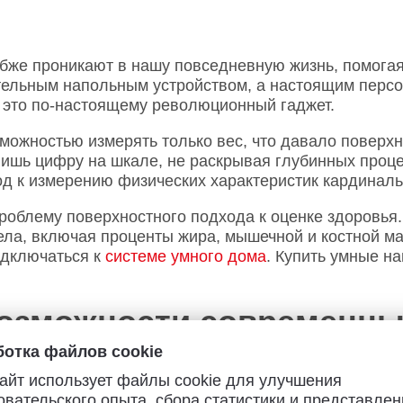
убже проникают в нашу повседневную жизнь, помога
ительным напольным устройством, а настоящим пер
– это по-настоящему революционный гаджет.
можностью измерять только вес, что давало поверхн
ишь цифру на шкале, не раскрывая глубинных проце
д к измерению физических характеристик кардиналь
облему поверхностного подхода к оценке здоровья.
а, включая проценты жира, мышечной и костной мас
одключаться к
системе умного дома
. Купить умные н
возможности современны
отка файлов cookie
нологичные устройства с множеством уникальных фу
айт использует файлы cookie для улучшения
овательского опыта, сбора статистики и представлен