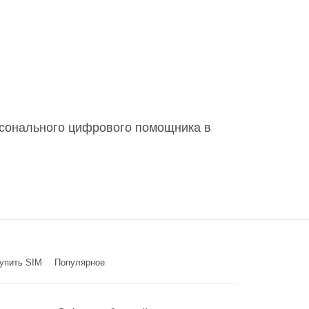
ерсонального цифрового помощника в
упить SIM
Популярное