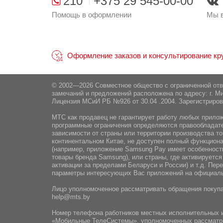
210
+375 29 545-00-00
Помощь в оформлении
Мы в
Оформление заказов и консультирование круг
© 2002—2026 Совместное общество с ограниченной от
замечаний и предложений расположена по адресу: г. Ми
Лицензия МСиИ РБ №926 от 30.04 .2004. Зарегистриров
МТС как продавец не гарантирует работу любых приложе
программные ограничения определяются правообладател
зависимости от страны или территории производства то
континентальном Китае, не доступен полный функциона
(например, приложение Samsung Pay имеет особенности
товары бренда Samsung), или страны, где активируется
активации за пределами Беларуси и России) и т.д. Пе
параметры интересующих Вас приложений на официаль
Лицо уполномоченное рассматривать обращения покупа
help@mts.by
Номер телефона работников местных исполнительных и
«Мобильные ТелеСистемы», уполномоченных рассматр