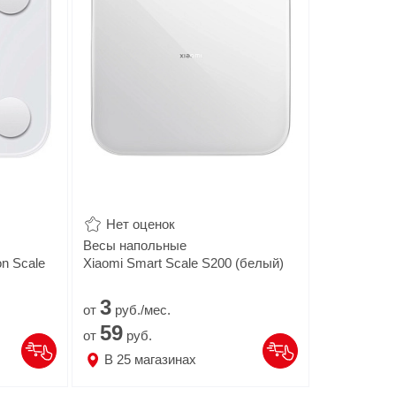
Нет оценок
Весы напольные
on Scale
Xiaomi Smart Scale S200 (белый)
3
от
руб./мес.
59
от
руб.
В
25
магазинах