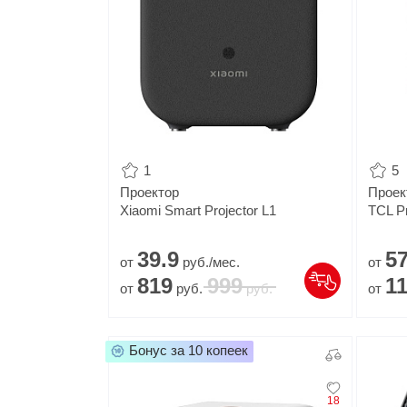
Популярное
Вакансии
1
5
Проектор
Проек
Xiaomi Smart Projector L1
TCL Pr
39.
9
57
от
руб./мес.
от
819
999
1
от
руб.
руб.
от
Бонус за 10 копеек
18