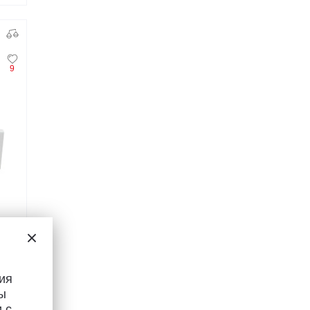
9
ия
ы
 с