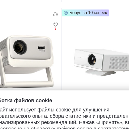
Бонус за 10 копеек
9
отка файлов cookie
айт использует файлы cookie для улучшения
т оценок
Нет оценок
овательского опыта, сбора статистики и представлен
нализированных рекомендаций. Нажав «Принять», в
тор
Проектор
Vali 1 Pro (белый)
Wanbo Projector X5 Air (белый)
 согласие на обработку файлов cookie в соответствии