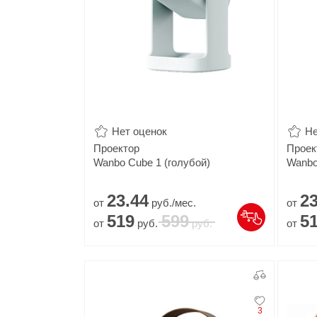
Нет оценок
Не
Проектор
Проек
Wanbo Cube 1 (голубой)
Wanbo
23.
44
23
от
руб./мес.
от
519
599
5
от
руб.
руб.
от
3