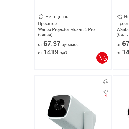
Нет оценок
Не
Проектор
Проек
Wanbo Projector Mozart 1 Pro
Wanbo 
(синий)
(белы
67.
37
67
от
руб./мес.
от
1419
1
от
руб.
от
4