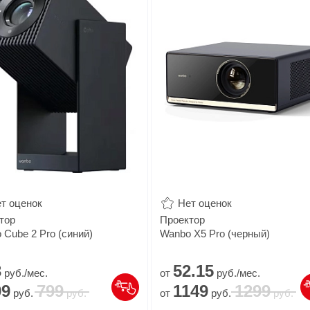
т оценок
Нет оценок
тор
Проектор
 Cube 2 Pro (синий)
Wanbo X5 Pro (черный)
3
52.
15
руб./мес.
от
руб./мес.
99
799
1149
1299
руб.
руб.
от
руб.
руб.