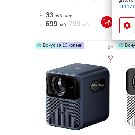
Полит
33
52
от
руб./мес.
от
699
799
1
от
руб.
руб.
от
Бонус за 10 копеек
Бону
6