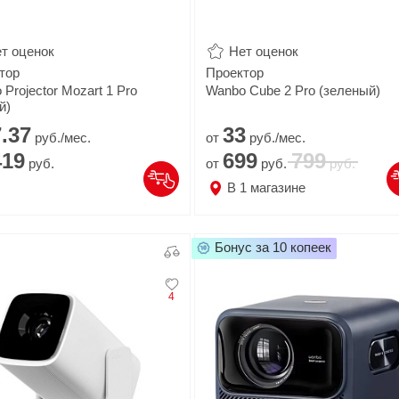
т оценок
Нет оценок
тор
Проектор
Projector Mozart 1 Pro
Wanbo Cube 2 Pro (зеленый)
й)
.
37
33
руб./мес.
от
руб./мес.
419
699
799
руб.
от
руб.
руб.
В
1
магазине
Бонус за 10 копеек
4