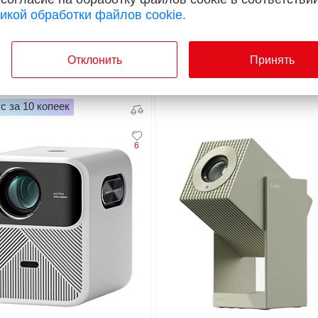
икой обработки файлов cookie.
.
14
43.
44
руб./мес.
от
руб./мес.
079
1299
949
1099
руб.
руб.
от
руб.
руб.
Отклонить
Принять
с за 10 копеек
6