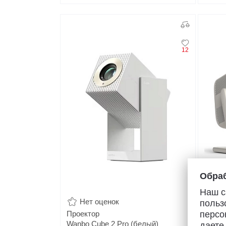
12
Обраб
Наш с
Нет оценок
Не
польз
Проектор
персо
Проек
Wanbo Cube 2 Pro (белый)
Wanbo 
даете