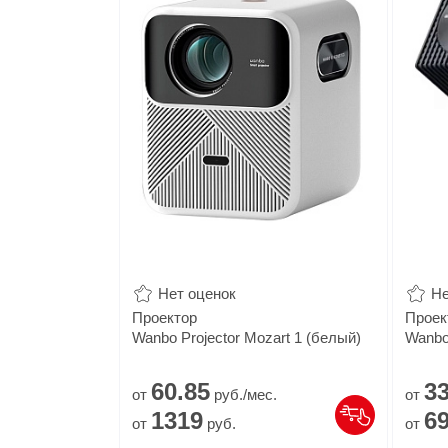
Нет оценок
Не
Проектор
Проек
Wanbo Projector Mozart 1 (белый)
Wanbo
60.
85
3
от
руб./мес.
от
1319
6
от
руб.
от