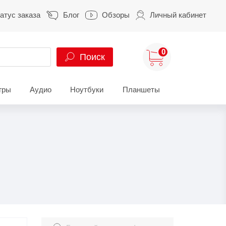
атус заказа
Блог
Обзоры
Личный кабинет
0
Поиск
гры
Аудио
Ноутбуки
Планшеты
ung
HUAWEI
HONOR
S
HUAWEI Pura
HONOR 400
A
HUAWEI Nova
HONOR 600
Z
HUAWEI Mate
HONOR Magic
HONOR X