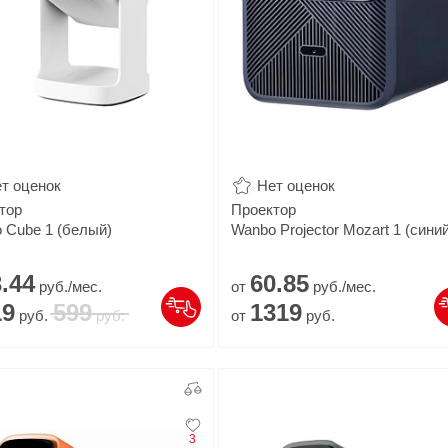
т оценок
Нет оценок
тор
Проектор
 Cube 1 (белый)
Wanbo Projector Mozart 1 (синий
.
44
60.
85
руб./мес.
от
руб./мес.
19
599
1319
руб.
руб.
от
руб.
3