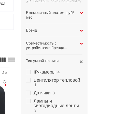
уха
Infinix
TECNO
Ежемесячный платеж, руб/
мес
Infinix GT
Spark
Infinix Note
Camon
Бренд
Pova
Xiaomi
2
Совместимость с
устройствами бренда...
TCL
1
Wanbo
15
Apple
15
Тип умной техники
Samsung
15
IP-камеры
4
Huawei
15
Вентилятор тепловой
Xiaomi
15
1
31
Prestigio
15
Датчики
3
Лампы и
Показать больше
светодиодные ленты
3