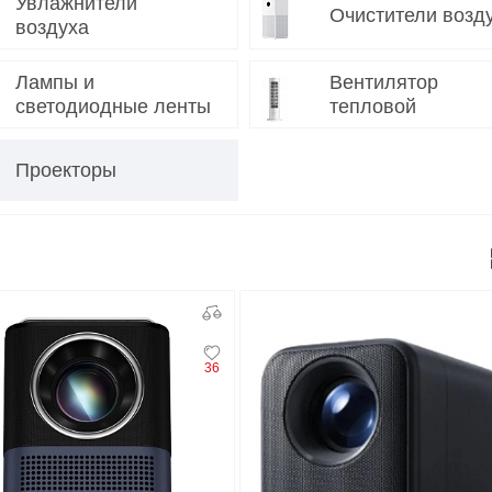
Увлажнители
Очистители возд
воздуха
O
realme
TCL
vivo
 F
realme C
TCL 50
vivo Y
Лампы и
Вентилятор
светодиодные ленты
тепловой
 M
realme 14
TCL 60
vivo V
 X
realme note
TCL 70
vivo X
Проекторы
 C
kview
36