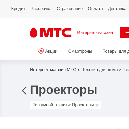
Кредит
Рассрочка
Страхование
Оплата
Доставка
Интернет-магазин
См
Акции
Смартфоны
Товары для 
Акции
Все
Смартфоны
Интернет-магазин МТС
Техника для дома
Те
Планшеты и ноутбуки
Проекторы
Восстановленные
смартфоны
Тип умной техники: Проекторы
Товары для дома