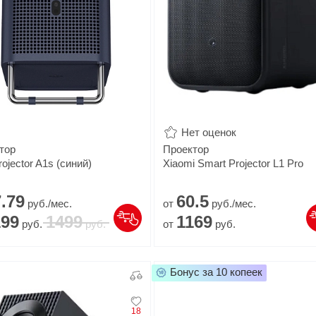
Нет оценок
тор
Проектор
ojector A1s (синий)
Xiaomi Smart Projector L1 Pro
.
79
60.
5
руб./мес.
от
руб./мес.
199
1499
1169
руб.
руб.
от
руб.
Бонус за 10 копеек
18