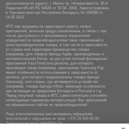
расположена по адресу: г. Минск пр. Независимости, 95-4
Лицензия МСиИ РБ №926 от 30.04 .2004. Зарегистрирован
в Торговом реестре Республики Беларусь № 158398 от
14.05.2012
МТС как продавец не гарантирует работу любых
приложений, включая предустановленные, в связи с тем,
что их доступность и программные ограничения
определяются правообладателями таких приложений и
(или) производителем товара, в том числе в зависимости
от страны или территории производства товара
(например, для товаров бренда Apple, произведенных в
континентальном Китае, не доступен полный функционал
приложения FaceTime) или региона, для которого
произведен товар (например, приложение Samsung Pay
имеет особенности использования в зависимости от
региона, для которого предназначены товары бренда
Samsung), или страны, где активируется устройство
(например, товары бренда Infiniх, имеющие особенности
при активации за пределами Беларуси и России) и т.д.
Перед покупкой товара в МТС самостоятельно уточняйте
необходимые параметры интересующих Вас приложений
на официальных сайтах их правообладателей
Лицо уполномоченное рассматривать обращения
покупателей о нарушении их прав:
+375 29 545-00-00
.
Электронная почта
help@mts.by