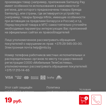
произведен товар (например, приложение Samsung Pay
имеет особенности использования в зависимости от
региона, для которого предназначены товары бренда
Samsung), или страны, где активируется устройство
(например, товары бренда Infiniх, имеющие особенности
при активации за пределами Беларуси и России) и т.д.
Перед покупкой товара в МТС самостоятельно уточняйте
необходимые параметры интересующих Вас приложений
на официальных сайтах их правообладателей
Лицо уполномоченное рассматривать обращения
покупателей о нарушении их прав:
+375 29 545-00-00
.
Электронная почта
help@mts.by
Номер телефона работников местных исполнительных и
распорядительных органов по месту государственной
регистрации СООО «Мобильные ТелеСистемы»,
уполномоченных рассматривать обращения покупателей:
+375 17 215-14-65
Этот сайт защищён
Политика
Условия
reCAPTCHA, а также
конфиденциальности
и
.
использования
применяются
Google
19
руб.
Разработка интернет-магазина