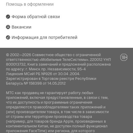
Помощь в оформлении
Производитель:
Гарантия:
LANFEI Co Ltd. 2\F, №58, Industrial Road, Xiyi
14 дней
Village, Luopu Street, Dashi Town, Panyu Dist.,
Форма обратной связи
Guangzhou
Вакансии
Поставщик:
Информация для потребителей
ОДО «Алтерн-Техно», 220026, г. Минск, пр-т
Партизанский, 95, офис 1А
© 2002—2026 Совместное общество с ограниченной
ответственностью «Мобильные ТелеСистемы». 220012 УНП
800013732, Книга замечаний и предложений расположена
по адресу: г. Минск пр. Независимости, 95-4
Лицензия МСиИ РБ №926 от 30.04 .2004.
Зарегистрирован в Торговом реестре Республики
Беларусь № 158398 от 14.05.2012
МТС как продавец не гарантирует работу любых
приложений, включая предустановленные, в связи с тем,
что их доступность и программные ограничения
определяются правообладателями таких приложений и
(или) производителем товара, в том числе в зависимости
от страны или территории производства товара
(например, для товаров бренда Apple, произведенных в
континентальном Китае, не доступен полный функционал
приложения FaceTime) или региона, для которого