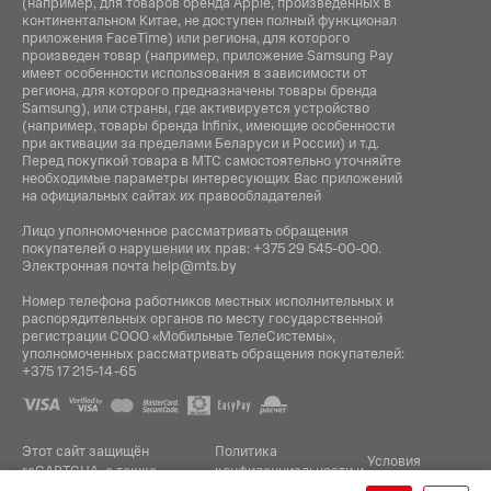
(например, для товаров бренда Apple, произведенных в
континентальном Китае, не доступен полный функционал
приложения FaceTime) или региона, для которого
произведен товар (например, приложение Samsung Pay
имеет особенности использования в зависимости от
региона, для которого предназначены товары бренда
Samsung), или страны, где активируется устройство
(например, товары бренда Infiniх, имеющие особенности
при активации за пределами Беларуси и России) и т.д.
Перед покупкой товара в МТС самостоятельно уточняйте
необходимые параметры интересующих Вас приложений
на официальных сайтах их правообладателей
Лицо уполномоченное рассматривать обращения
покупателей о нарушении их прав:
+375 29 545-00-00
.
Электронная почта
help@mts.by
Номер телефона работников местных исполнительных и
распорядительных органов по месту государственной
регистрации СООО «Мобильные ТелеСистемы»,
уполномоченных рассматривать обращения покупателей:
+375 17 215-14-65
Этот сайт защищён
Политика
Условия
reCAPTCHA, а также
конфиденциальности
и
.
использования
применяются
Google