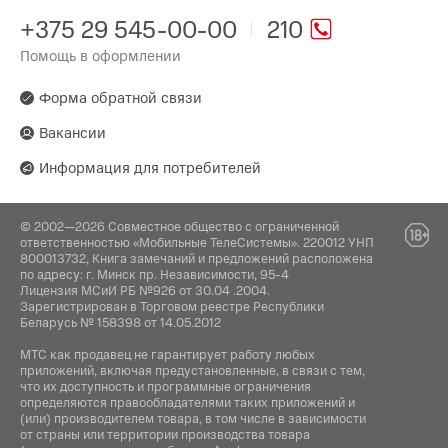
110 — 16 000 Гц
Серия:
Дистанционное управление:
Китай
+375 29 545-00-00
210
Cтанция Мини
Умный дом с Алисой
Помощь в оформлении
Производитель:
Комплектация:
Yandex Services AG, Switzerland,
Werftestrasse 4, 6005 Luzern. Яндекс
Форма обратной связи
Сервисез АГ, Швейцария, Верфтештрассе 4,
Инструкция / Дата кабель / Адаптер питания
6005 Люцерн.
Вакансии
Встроенный голосовой помощник:
Информация для потребителей
Поставщик:
Яндекс Алиса
ООО "Единая торговая компания" Минская
обл., Минский р-н, Новодворский с/с, а/г
© 2002—2026 Совместное общество с ограниченной
Гатово, д. 5, пом. 78, 223017
ответственностью «Мобильные ТелеСистемы». 220012 УНП
800013732, Книга замечаний и предложений расположена
по адресу: г. Минск пр. Независимости, 95-4
Лицензия МСиИ РБ №926 от 30.04 .2004.
Зарегистрирован в Торговом реестре Республики
Беларусь № 158398 от 14.05.2012
МТС как продавец не гарантирует работу любых
приложений, включая предустановленные, в связи с тем,
что их доступность и программные ограничения
определяются правообладателями таких приложений и
(или) производителем товара, в том числе в зависимости
от страны или территории производства товара