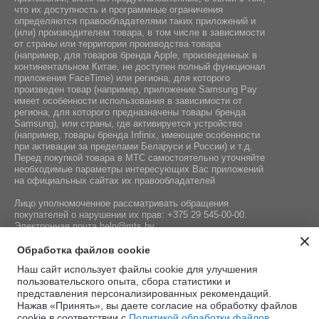
что их доступность и программные ограничения
определяются правообладателями таких приложений и
(или) производителем товара, в том числе в зависимости
от страны или территории производства товара
(например, для товаров бренда Apple, произведенных в
континентальном Китае, не доступен полный функционал
приложения FaceTime) или региона, для которого
произведен товар (например, приложение Samsung Pay
имеет особенности использования в зависимости от
региона, для которого предназначены товары бренда
Samsung), или страны, где активируется устройство
(например, товары бренда Infiniх, имеющие особенности
при активации за пределами Беларуси и России) и т.д.
Перед покупкой товара в МТС самостоятельно уточняйте
необходимые параметры интересующих Вас приложений
на официальных сайтах их правообладателей
Лицо уполномоченное рассматривать обращения
покупателей о нарушении их прав:
+375 29 545-00-00
.
Электронная почта
help@mts.by
Номер телефона работников местных исполнительных и
Обработка файлов cookie
распорядительных органов по месту государственной
Наш сайт использует файлы cookie для улучшения
регистрации СООО «Мобильные ТелеСистемы»,
пользовательского опыта, сбора статистики и
уполномоченных рассматривать обращения покупателей:
представления персонализированных рекомендаций.
+375 17 215-14-65
Нажав «Принять», вы даете согласие на обработку файлов
cookie в соответствии с
Политикой обработки файлов