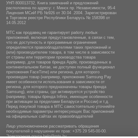
Стандарт Bluetooth:
УНП 800013732, Книга замечаний и предложений
Инструкция / Дата кабель / Адаптер питания
Да
расположена по адресу: г. Минск пр. Независимости, 95-4
5.1
Лицензия МСиИ РБ №926 от 30.04 .2004. Зарегистрирован
в Торговом реестре Республики Беларусь № 158398 от
14.05.2012
Интерфейс подключения:
USB Type-C
МТС как продавец не гарантирует работу любых
приложений, включая предустановленные, в связи с тем,
NFC:
что их доступность и программные ограничения
определяются правообладателями таких приложений и
Нeт
(или) производителем товара, в том числе в зависимости
от страны или территории производства товара
(например, для товаров бренда Apple, произведенных в
Навигация:
континентальном Китае, не доступен полный функционал
GPS / ГЛОНАСС / BeiDou / Galileo
приложения FaceTime) или региона, для которого
произведен товар (например, приложение Samsung Pay
имеет особенности использования в зависимости от
региона, для которого предназначены товары бренда
Samsung), или страны, где активируется устройство
(например, товары бренда Infiniх, имеющие особенности
при активации за пределами Беларуси и России) и т.д.
Перед покупкой товара в МТС самостоятельно уточняйте
необходимые параметры интересующих Вас приложений
на официальных сайтах их правообладателей
Лицо уполномоченное рассматривать обращения
покупателей о нарушении их прав:
+375 29 545-00-00
.
Электронная почта
help@mts.by