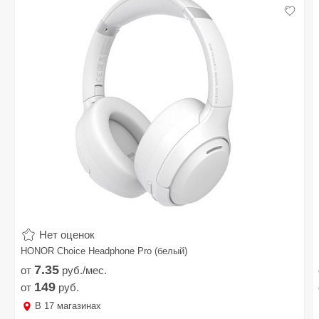
Нет оценок
HONOR Choice Headphone Pro (белый)
7.
35
от
руб./мес.
149
от
руб.
В
17
магазинах