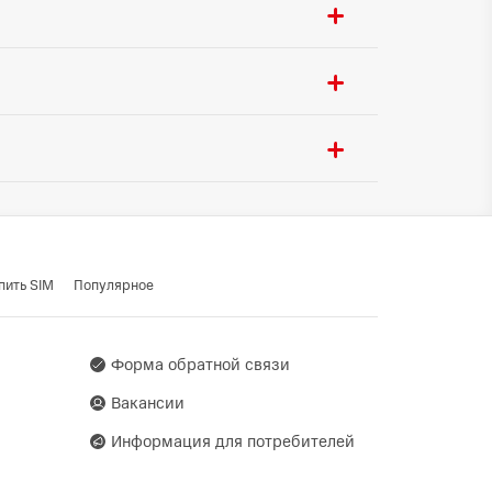
35 Вт
ора:
6500 mAh
ения:
USB Type-C
Да
ти:
Да
 ГЛОНАСС / BeiDou /
Да
o
om, 29F-30F, Tower 5, The
пить SIM
Популярное
ский сельсовет, дом 103/3-
Форма обратной связи
Вакансии
Информация для потребителей