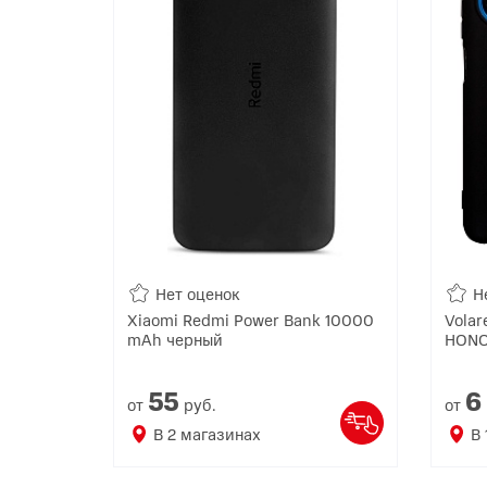
Нет оценок
Н
Xiaomi Redmi Power Bank 10000
Volar
mAh черный
HONO
55
6
от
руб.
от
В
2
магазинах
В