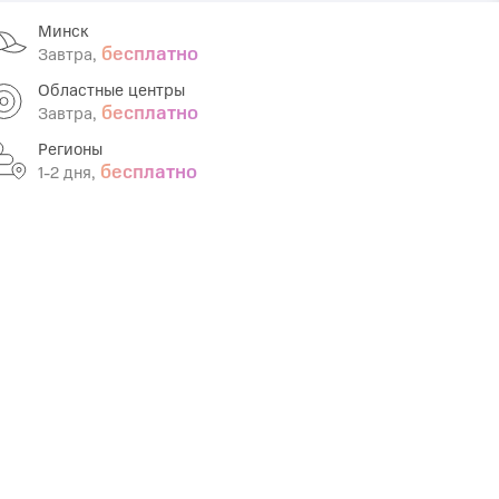
Минск
Infinix
TECNO
бесплатно
Завтра,
Infinix GT
Spark
Областные центры
бесплатно
Завтра,
Infinix Note
Camon
Регионы
Pova
бесплатно
1-2 дня,