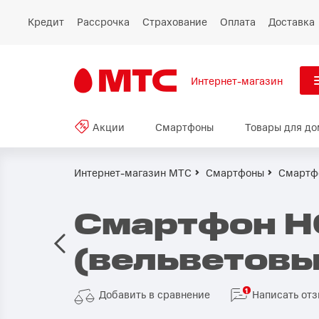
Кредит
Рассрочка
Страхование
Оплата
Доставка
Интернет-магазин
См
Акции
Смартфоны
Товары для до
Акции
Все
Смартфоны
Интернет-магазин МТС
Смартфоны
Смартф
Планшеты и ноутбуки
Смартфон H
Восстановленные
(вельветовы
смартфоны
Товары для дома
1
Добавить в сравнение
Написать от