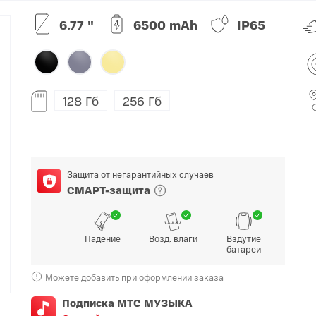
6.77 "
6500 mAh
IP65
O
realme
TCL
vivo
 F
realme C
TCL 50
vivo Y
 M
realme 14
TCL 60
vivo V
 X
realme note
TCL 70
vivo X
128 Гб
256 Гб
 C
kview
Защита от негарантийных случаев
СМАРТ-защита
Падение
Возд. влаги
Вздутие
батареи
Можете добавить при оформлении заказа
Подписка МТС МУЗЫКА