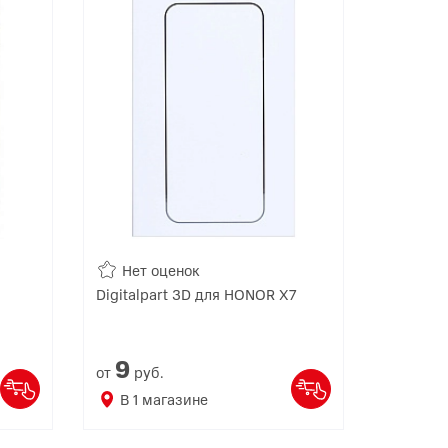
Нет оценок
Digitalpart 3D для HONOR X7
9
от
руб.
В
1
магазине