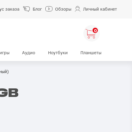
ус заказа
Блог
Обзоры
Личный кабинет
0
игры
Аудио
Ноутбуки
Планшеты
ng
HUAWEI
HONOR
ный)
HUAWEI Pura
HONOR 400
GB
A
HUAWEI Nova
HONOR 600
HUAWEI Mate
HONOR Magic
HONOR X