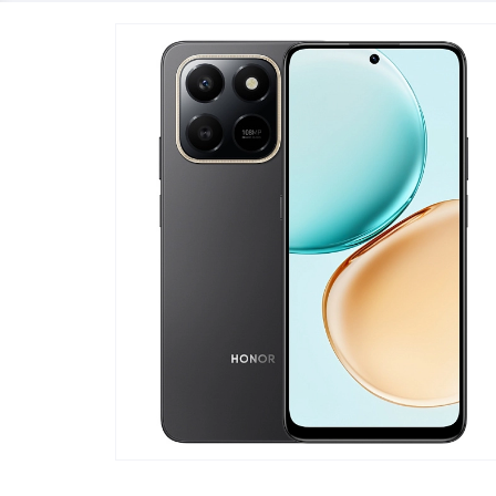
Телевизоры
POC
Гаджеты
POCO
POCO
Видеоигры
POCO
POCO
Мобильные кассы
Blac
Интернет для дома
Аксессуары
Cертификаты
Купить SIM