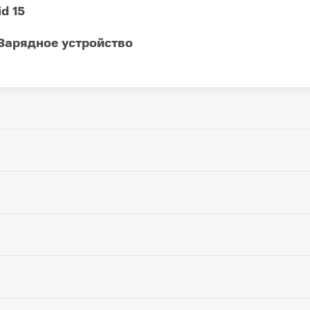
d 15
Зарядное устройство
Мп + 2 Мп
Основная камера:
Да
Фронтальная камер
6.77 "
Яркость:
Да
16 млн.
Частота обновления
Графический ускор
8 (4+4)
IPS
Постоянная работа 
Оперативная память
dragon
Толщина:
IP65
720x1610
Вес устройства:
76.8 мм
2800
Мощность зарядки: