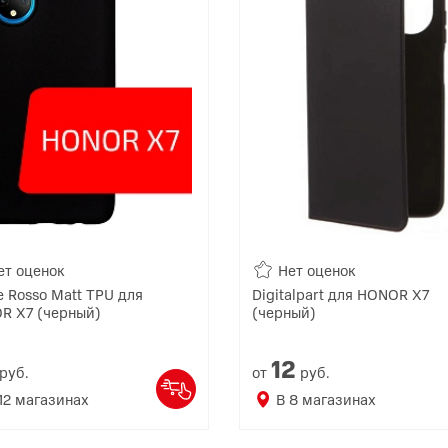
ет оценок
Нет оценок
e Rosso Matt TPU для
Digitalpart для HONOR X7
R X7 (черный)
(черный)
12
руб.
от
руб.
12
магазинах
В
8
магазинах