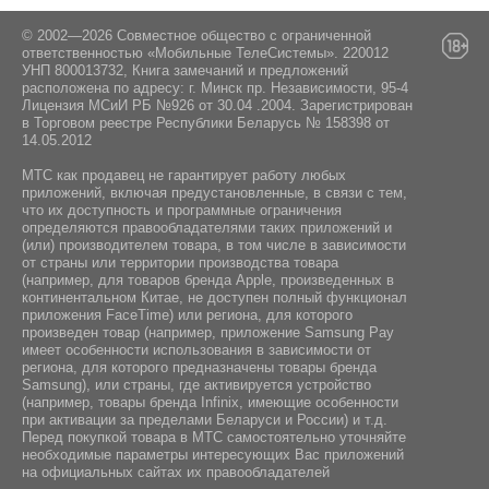
Навигация:
Минский район, Боровлянский сельсовет, дом
Да
103/3-7, пом. 7-50, район д.Дроздово
© 2002—2026 Совместное общество с ограниченной
GPS / ГЛОНАСС / BeiDou / Galileo
Android 15
ответственностью «Мобильные ТелеСистемы». 220012
УНП 800013732, Книга замечаний и предложений
Комплектация:
расположена по адресу: г. Минск пр. Независимости, 95-4
Лицензия МСиИ РБ №926 от 30.04 .2004. Зарегистрирован
в Торговом реестре Республики Беларусь № 158398 от
14.05.2012
Инструкция / Зарядное устройство
МТС как продавец не гарантирует работу любых
приложений, включая предустановленные, в связи с тем,
что их доступность и программные ограничения
определяются правообладателями таких приложений и
(или) производителем товара, в том числе в зависимости
от страны или территории производства товара
(например, для товаров бренда Apple, произведенных в
континентальном Китае, не доступен полный функционал
приложения FaceTime) или региона, для которого
произведен товар (например, приложение Samsung Pay
имеет особенности использования в зависимости от
региона, для которого предназначены товары бренда
Samsung), или страны, где активируется устройство
(например, товары бренда Infiniх, имеющие особенности
при активации за пределами Беларуси и России) и т.д.
Перед покупкой товара в МТС самостоятельно уточняйте
необходимые параметры интересующих Вас приложений
на официальных сайтах их правообладателей