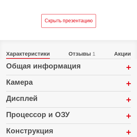
Скрыть презентацию
Характеристики
Отзывы
1
Акции
Общая информация
Год выпуска:
Камера
2025
Мультикамера:
Дисплей
eSim:
108 Мп + 2 Мп
Нет
Диагональ экрана:
Процессор и ОЗУ
Автофокусировка:
Материал корпуса:
6.77 "
Да
Пластик
Конструкция
Количество ядер процессора:
Количество цветов экрана:
Встроенная вспышка: