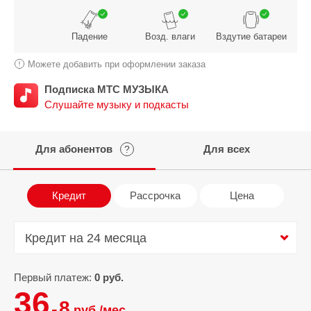
Падение
Возд. влаги
Вздутие батареи
Можете добавить при оформлении заказа
Подписка МТС МУЗЫКА
Слушайте музыку и подкасты
Для абонентов
Для всех
?
Кредит
Рассрочка
Цена
Кредит на 24 месяца
Кредит на 24 месяца
Первый платеж:
0 руб.
36.
8
руб./мес.