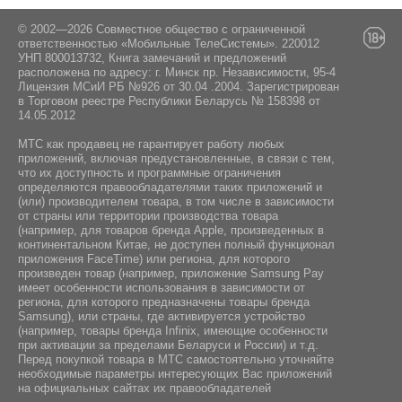
NFC:
Минский район, Боровлянский сельсовет, дом
Да
Операционная система:
103/3-7, пом. 7-50, район д.Дроздово
© 2002—2026 Совместное общество с ограниченной
Да
ответственностью «Мобильные ТелеСистемы». 220012
Гироскоп:
УНП 800013732, Книга замечаний и предложений
Навигация:
Android 15
расположена по адресу: г. Минск пр. Независимости, 95-4
Да
Лицензия МСиИ РБ №926 от 30.04 .2004. Зарегистрирован
GPS / ГЛОНАСС / BeiDou / Galileo
в Торговом реестре Республики Беларусь № 158398 от
Комплектация:
14.05.2012
МТС как продавец не гарантирует работу любых
Инструкция / Дата кабель / Чехол / Адаптер
приложений, включая предустановленные, в связи с тем,
питания
что их доступность и программные ограничения
определяются правообладателями таких приложений и
(или) производителем товара, в том числе в зависимости
от страны или территории производства товара
(например, для товаров бренда Apple, произведенных в
континентальном Китае, не доступен полный функционал
приложения FaceTime) или региона, для которого
произведен товар (например, приложение Samsung Pay
имеет особенности использования в зависимости от
региона, для которого предназначены товары бренда
Samsung), или страны, где активируется устройство
(например, товары бренда Infiniх, имеющие особенности
при активации за пределами Беларуси и России) и т.д.
Перед покупкой товара в МТС самостоятельно уточняйте
необходимые параметры интересующих Вас приложений
на официальных сайтах их правообладателей