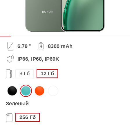
6.79 "
8300 mAh
IP66, IP68, IP69K
8 Гб
12 Гб
Зеленый
256 Гб