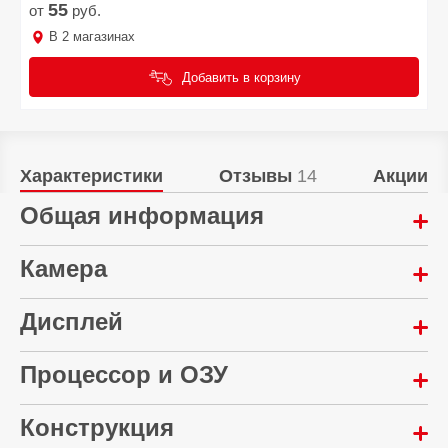
55
от
руб.
В
2
магазинах
Добавить в корзину
Характеристики
Отзывы
14
Акции
Общая информация
Год выпуска:
Камера
2025
Мультикамера:
Дисплей
eSim:
108 Мп + 5 Мп
Нет
Диагональ экрана:
Процессор и ОЗУ
Автофокусировка:
Материал корпуса:
6.79 "
Да
Пластик
Конструкция
Количество ядер процессора:
Количество цветов экрана:
Встроенная вспышка: