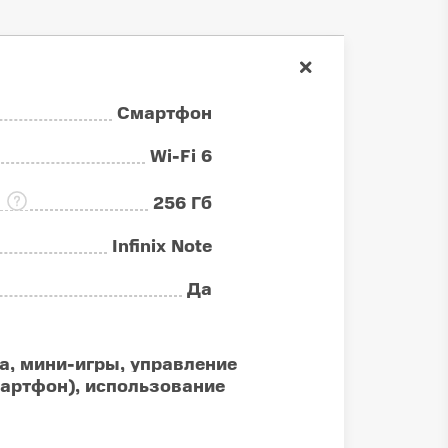
Смартфон
Wi-Fi 6
:
256 Гб
Infinix Note
Да
а, мини-игры, управление
артфон), использование