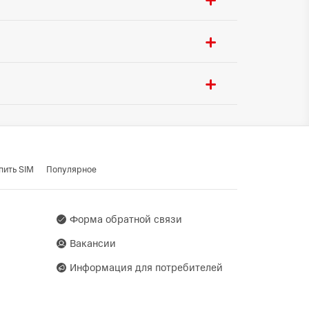
ора:
6500 mAh
5.4
ения:
USB Type-C
ти:
Да
Да
Да
 ГЛОНАСС / BeiDou /
o
dustrial Centre, 31-35 Shan
27
пить SIM
Популярное
ублика Беларусь, г.Минск,
Форма обратной связи
Вакансии
Информация для потребителей