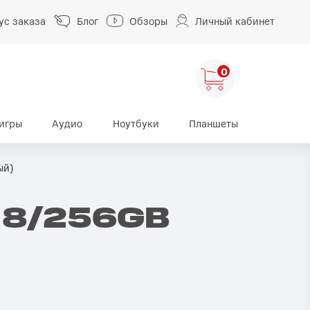
ус заказа
Блог
Обзоры
Личный кабинет
0
игры
Аудио
Ноутбуки
Планшеты
ng
HUAWEI
HONOR
ый)
HUAWEI Pura
HONOR 400
o 8/256GB
A
HUAWEI Nova
HONOR 600
HUAWEI Mate
HONOR Magic
HONOR X