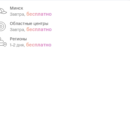
Минск
Infinix
TECNO
бесплатно
Завтра,
Infinix GT
Spark
Областные центры
бесплатно
Завтра,
Infinix Note
Camon
Регионы
Pova
бесплатно
1-2 дня,