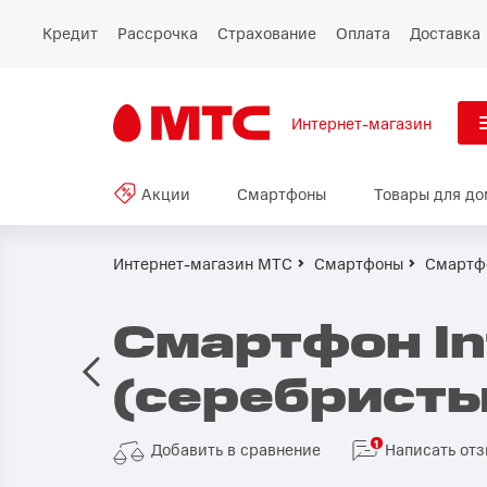
Кредит
Рассрочка
Страхование
Оплата
Доставка
Интернет-магазин
См
Акции
Смартфоны
Товары для до
Акции
Все
Смартфоны
Интернет-магазин МТС
Смартфоны
Смартфо
Планшеты и ноутбуки
Смартфон In
Восстановленные
(серебристы
смартфоны
Товары для дома
1
Добавить в сравнение
Написать от