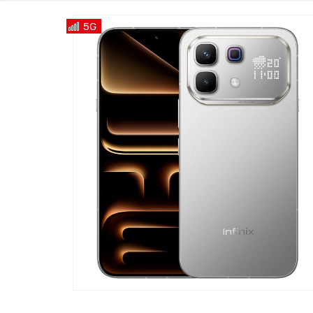
Телевизоры
POC
5G
Гаджеты
POCO
POCO
Видеоигры
POCO
POCO
Мобильные кассы
Blac
Интернет для дома
Аксессуары
Cертификаты
Купить SIM