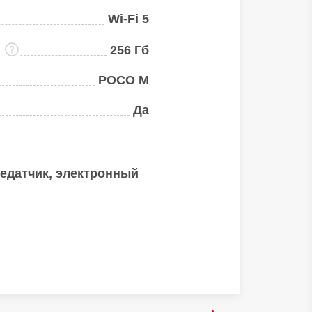
Wi-Fi 5
:
256 Гб
POCO M
Да
редатчик, электронный