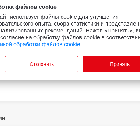
отка файлов cookie
айт использует файлы cookie для улучшения
овательского опыта, сбора статистики и представлен
нализированных рекомендаций. Нажав «Принять», в
ет оценок
Нет оценок
 согласие на обработку файлов cookie в соответствии
i Redmi Buds 6 Pro (черный)
Xiaomi Watch S4 41 мм золо
икой обработки файлов cookie.
55
43.
44
руб./мес.
от
руб./мес.
79
949
Отклонить
Принять
руб.
от
руб.
27
магазинах
ии