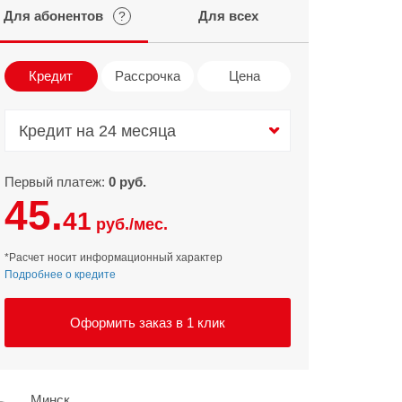
Для абонентов
Для всех
?
Infinix
TECNO
Infinix GT
Spark
Кредит
Рассрочка
Цена
Infinix Note
Camon
Pova
Кредит на 24 месяца
Кредит на 24 месяца
Первый платеж:
0 руб.
45.
41
руб./мес.
*Расчет носит информационный характер
Подробнее о кредите
Оформить заказ в 1 клик
Минск