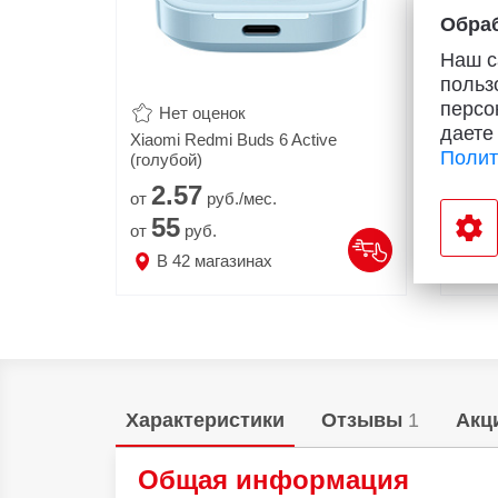
Обраб
Наш с
польз
персо
Нет оценок
Н
даете
Xiaomi Redmi Buds 6 Active
Xiaom
Полит
(голубой)
2.
57
9.
от
руб./мес.
от
55
1
от
руб.
от
В
42
магазинах
В
Характеристики
Отзывы
1
Акц
Общая информация