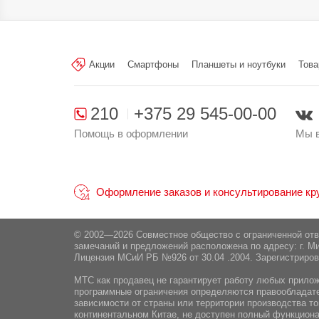
Произведено в стране:
кислородом:
Тип карты
microSDHC /
памяти:
microSDXC
Производитель:
Xiaomi singapore 
Сканер отпечатка пальца:
Разъём для наушников:
U
Акции
Смартфоны
Планшеты и ноутбуки
Това
Поставщик:
ООО "ЭлкоТелеком", М
210
+375 29 545-00-00
Помощь в оформлении
Мы в
Оформление заказов и консультирование круг
© 2002—2026 Совместное общество с ограниченной от
замечаний и предложений расположена по адресу: г. Ми
Лицензия МСиИ РБ №926 от 30.04 .2004. Зарегистриров
МТС как продавец не гарантирует работу любых приложе
программные ограничения определяются правообладател
зависимости от страны или территории производства то
континентальном Китае, не доступен полный функциона