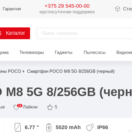
+375 29 545-00-00
Гарантия
Ста
круглосуточная поддержка
Каталог
Поиск: телевизор
артфоны
дома
Телевизоры
Гаджеты
Пылесосы
Видеои
Xiaomi
Apple
Sams
оны POCO
Смартфон POCO M8 5G 8/256GB (черный)
Xiaomi 17
iPhone 17
Galaxy 
Xiaomi 15
iPhone 16
Galaxy 
M8 5G 8/256GB (чер
Xiaomi 14
iPhone 15
Galaxy 
18
зыв
Лайкни
5
Redmi 15
iPhone 14
Redmi Note 14
iPhone 13
Redmi Note 15
Redmi 14
Redmi A
Восстановленные
6.77 "
5520 mAh
IP66
Показать еще
Показать еще