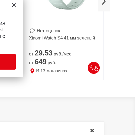
ия
ы
Нет оценок
Нет 
 с
то
Xiaomi Watch S4 41 мм зеленый
Xiaomi W
29.
53
32.
от
руб./мес.
от
649
719
от
руб.
от
В
13
магазинах
В
27