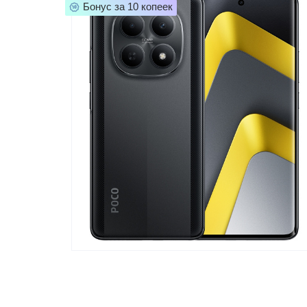
Бонус за 10 копеек
Телевизоры
POC
Гаджеты
POCO
POCO
Видеоигры
POCO
POCO
Мобильные кассы
Blac
Интернет для дома
Аксессуары
Cертификаты
Купить SIM