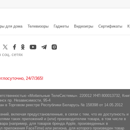
Китай
Нет
GPS /
Гироскоп:
Навигация:
Galile
pte. ltd 20 Cross St, Сингапур 048422
Да
SB Type-C
ры для дома
Телевизоры
Гаджеты
Видеоигры
Cертификаты
К
инск, Логойский тракт 22аБ 41-2,
 соц. сетях
лосуточно, 24/7/365!
ветственностью «Мобильные ТелеСистемы». 220012 УНП 800013732, Кни
нск пр. Независимости, 95-4
ан в Торговом реестре Республики Беларусь № 158398 от 14.05.2012
ний, включая предустановленные, в связи с тем, что их доступность и
ями таких приложений и (или) производителем товара, в том числе в
вара (например, для товаров бренда Apple, произведенных в
л приложения FaceTime) или региона, для которого произведен товар