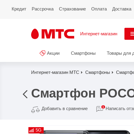
Кредит
Рассрочка
Страхование
Оплата
Доставка
Интернет-магазин
См
Акции
Смартфоны
Товары для 
Акции
Все
Смартфоны
Интернет-магазин МТС
Смартфоны
Смартф
Планшеты и ноутбуки
Смартфон POCO 
Восстановленные
смартфоны
1
Добавить в сравнение
Написать от
Товары для дома
5G