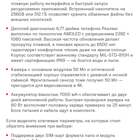
плавную работу интерфейса и быстрый запуск
ресурсоемких приложений. Встроенный накопитель на
256GB или 512 ГБ позволяет хранить объемные файлы без
внешних носителей.
Дисплей диагональю 6,77 дюйма телефона Реалми
выполнен по технологии AMOLED с разрешением 2392 ×
1080 пикселей. Высокая частота обновления делает
прокрутку плавной, а пиковая яркость до 6500 нит
гарантирует комфортное чтение даже на ярком солнце.
Корпус соответствует военному стандарту MIL-STD-810H и
имеет сертификацию IP69 — не боится воды и пыли.
Камера с основным модулем 50 Мп и оптической
стабилизацией хорошо справляется с дневной и ночной
съёмкой. Фронтальный сенсор тоже получил 50 Мп —
пригодится для видеозвонков в 4K.
Аккумулятор ёмкостью 7000 мА·ч обеспечивает до двух
дней автономной работы. Быстрая проводная зарядка на
80 Вт восполняет половину заряда примерно за 25 минут.
Блок питания и кабель идут в комплекте.
Если выделить ключевые параметры, на которые стоит
обратить внимание при выборе:
Поддержка двух SIM-карт формата nano и модуль