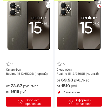
50
25
5
5
Смартфон
Смартфон
Realme 15 12/512GB (черный)
Realme 15 12/256GB (черный)
69.
53
от
руб./мес.
73.
87
1519
от
руб./мес.
от
руб.
1619
от
руб.
В
1
магазине
Оформить
Оформить
предзаказ
предзаказ