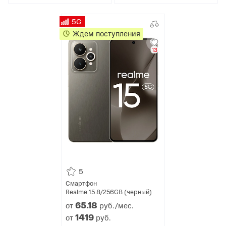
5G
Ждем поступления
13
5
Смартфон
Realme 15 8/256GB (черный)
65.
18
от
руб./мес.
1419
от
руб.