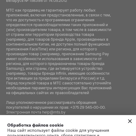
Беларусь № 158398 от 14.05.2012
МТС как продавец не гарантирует работу любых
приложений, включая предустановленные, в связи с тем,
что их доступность и программные ограничения
определяются правообладателями таких приложений и
(или) производителем товара, в том числе в зависимости
от страны или территории производства товара
(например, для товаров бренда Apple, произведенных в
континентальном Китае, не доступен полный функционал
приложения FaceTime) или региона, для которого
произведен товар (например, приложение Samsung Pay
имеет особенности использования в зависимости от
региона, для которого предназначены товары бренда
Samsung), или страны, где активируется устройство
(например, товары бренда Infiniх, имеющие особенности
при активации за пределами Беларуси и России) и т.д.
Перед покупкой товара в МТС самостоятельно уточняйте
необходимые параметры интересующих Вас приложений
на официальных сайтах их правообладателей
Лицо уполномоченное рассматривать обращения
покупателей о нарушении их прав:
+375 29 545-00-00
.
Электронная почта
help@mts.by
Номер телефона работников местных исполнительных и
Обработка файлов cookie
распорядительных органов по месту государственной
Наш сайт использует файлы cookie для улучшения
регистрации СООО «Мобильные ТелеСистемы»,
пользовательского опыта, сбора статистики и