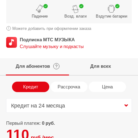
Падение
Возд. влаги
Вздутие батареи
Можете добавить при оформлении заказа
Подписка МТС МУЗЫКА
Слушайте музыку и подкасты
Для абонентов
Для всех
?
Кредит
Рассрочка
Цена
Кредит на 24 месяца
Кредит на 24 месяца
Первый платеж:
0 руб.
110
руб./мес.