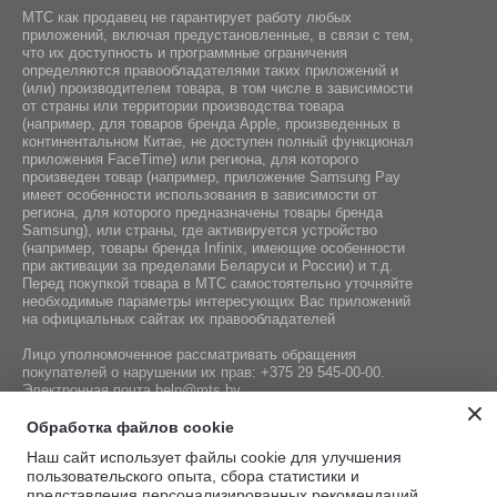
МТС как продавец не гарантирует работу любых
Барометр:
приложений, включая предустановленные, в связи с тем,
Да
что их доступность и программные ограничения
определяются правообладателями таких приложений и
(или) производителем товара, в том числе в зависимости
от страны или территории производства товара
(например, для товаров бренда Apple, произведенных в
континентальном Китае, не доступен полный функционал
приложения FaceTime) или региона, для которого
произведен товар (например, приложение Samsung Pay
имеет особенности использования в зависимости от
региона, для которого предназначены товары бренда
Samsung), или страны, где активируется устройство
(например, товары бренда Infiniх, имеющие особенности
при активации за пределами Беларуси и России) и т.д.
Перед покупкой товара в МТС самостоятельно уточняйте
необходимые параметры интересующих Вас приложений
на официальных сайтах их правообладателей
Лицо уполномоченное рассматривать обращения
покупателей о нарушении их прав:
+375 29 545-00-00
.
Электронная почта
help@mts.by
Номер телефона работников местных исполнительных и
Обработка файлов cookie
распорядительных органов по месту государственной
Наш сайт использует файлы cookie для улучшения
регистрации СООО «Мобильные ТелеСистемы»,
пользовательского опыта, сбора статистики и
уполномоченных рассматривать обращения покупателей:
представления персонализированных рекомендаций.
+375 17 215-14-65