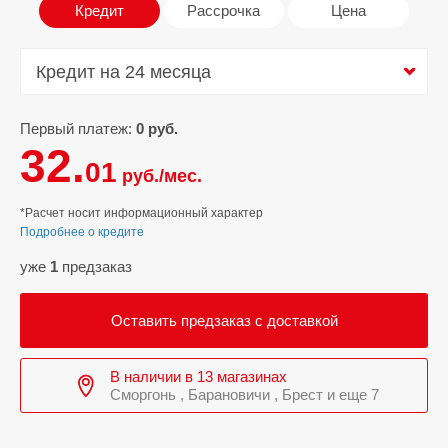
Кредит
Рассрочка
Цена
Кредит на 24 месяца
Кредит на 24 месяца
Первый платеж:
0 руб.
32.
01
руб./мес.
*Расчет носит информационный характер
Подробнее о кредите
уже
1
предзаказ
Оставить предзаказ с доставкой
В наличии в 13 магазинах
Сморгонь , Барановичи , Брест и еще 7