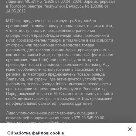
Лицензия МСиИ РБ №926 от 30.04 .2004. Зарегистрирован
в Торговом реестре Республики Беларусь № 158398 от
Гироскоп:
14.05.2012
Интерфейс подключения:
Да
USB Type-C
МТС как продавец не гарантирует работу любых
приложений, включая предустановленные, в связи с тем,
NFC:
что их доступность и программные ограничения
определяются правообладателями таких приложений и
Да
(или) производителем товара, в том числе в зависимости
от страны или территории производства товара
(например, для товаров бренда Apple, произведенных в
Навигация:
континентальном Китае, не доступен полный функционал
GPS / ГЛОНАСС / BeiDou / Galileo
приложения FaceTime) или региона, для которого
произведен товар (например, приложение Samsung Pay
имеет особенности использования в зависимости от
региона, для которого предназначены товары бренда
Samsung), или страны, где активируется устройство
(например, товары бренда Infiniх, имеющие особенности
при активации за пределами Беларуси и России) и т.д.
Перед покупкой товара в МТС самостоятельно уточняйте
необходимые параметры интересующих Вас приложений
на официальных сайтах их правообладателей
Лицо уполномоченное рассматривать обращения
покупателей о нарушении их прав:
+375 29 545-00-00
.
Электронная почта
help@mts.by
Номер телефона работников местных исполнительных и
Обработка файлов cookie