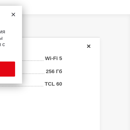
ия
ы
 с
Wi-Fi 5
:
256 Гб
TCL 60