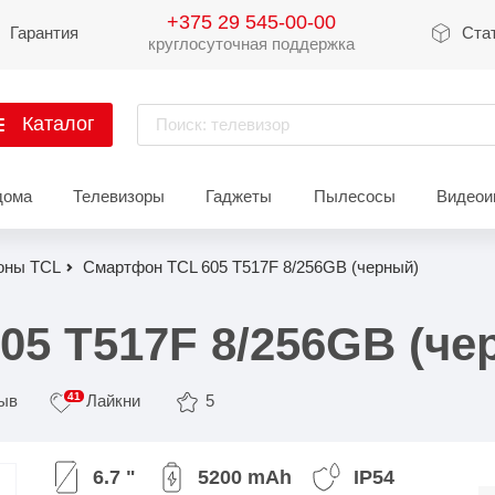
+375 29 545-00-00
Гарантия
Ста
круглосуточная поддержка
Каталог
Поиск: телевизор
артфоны
дома
Телевизоры
Гаджеты
Пылесосы
Видеои
Xiaomi
Apple
Sams
оны TCL
Смартфон TCL 605 T517F 8/256GB (черный)
Xiaomi 17
iPhone 17
Galaxy 
Xiaomi 15
iPhone 16
Galaxy 
05 T517F 8/256GB (че
Xiaomi 14
iPhone 15
Galaxy 
41
зыв
Лайкни
5
Redmi 15
iPhone 14
Redmi Note 14
iPhone 13
Redmi Note 15
Redmi 14
Redmi A
Восстановленные
6.7 "
5200 mAh
IP54
Показать еще
Показать еще