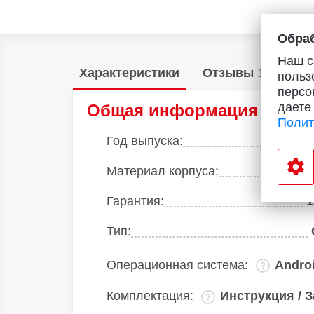
Обраб
Наш с
Характеристики
Отзывы
1
Акц
польз
персо
даете
Общая информация
Полит
Год выпуска:
Материал корпуса:
Гарантия:
1
Тип:
Операционная система:
Andro
Комплектация:
Инструкция / 