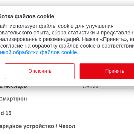
отка файлов cookie
айт использует файлы cookie для улучшения
ии
овательского опыта, сбора статистики и представлен
нализированных рекомендаций. Нажав «Принять», в
 согласие на обработку файлов cookie в соответствии
икой обработки файлов cookie.
2025
Стандарт Wi-Fi:
Отклонить
Принять
Пластик
Встроенная память
2 месяцев
Серия:
Смартфон
id 15
Зарядное устройство / Чехол