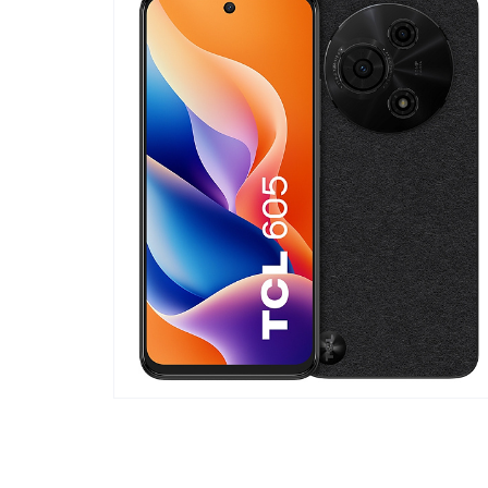
Телевизоры
POC
Гаджеты
POCO
POCO
Видеоигры
POCO
POCO
Мобильные кассы
Blac
Интернет для дома
Аксессуары
Cертификаты
Купить SIM