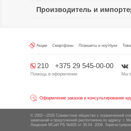
Тип SIM-карты:
Акселерометр:
Производитель и импорте
Слот для карты памяти:
Измерение насыщенности крови
Произведено в стране:
кислородом:
Тип карты
microSDHC /
памяти:
microSDXC
Производитель:
«TCL Communicatio
Сканер отпечатка пальца:
Park, Shatin, NT, Hong Kong, Кита
Разъём для наушников:
Акции
Смартфоны
Планшеты и ноутбуки
Това
Поставщик:
ООО «Единая торговая
Гатово, д. 5, пом. 78, тел. +37517
210
+375 29 545-00-00
Помощь в оформлении
Мы в
Оформление заказов и консультирование круг
© 2002—2026 Совместное общество с ограниченной от
замечаний и предложений расположена по адресу: г. Ми
Лицензия МСиИ РБ №926 от 30.04 .2004. Зарегистриров