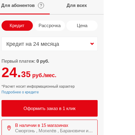
Для абонентов
Для всех
?
Infinix
TECNO
Infinix GT
Spark
Кредит
Рассрочка
Цена
Infinix Note
Camon
Pova
Кредит на 24 месяца
Кредит на 24 месяца
Первый платеж:
0 руб.
24.
35
руб./мес.
*Расчет носит информационный характер
Подробнее о кредите
Оформить заказ в 1 клик
В наличии в 15 магазинах
Сморгонь , Могилёв , Барановичи и еще 9