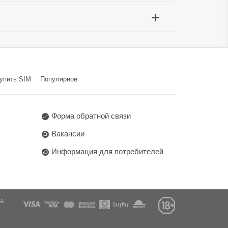
ения:
USB Type-C
ицу:
Да
Да
ти:
Да
 ГЛОНАСС / BeiDou /
o
Avenue, Hong Kong Science
упить SIM
Популярное
Новодворский с/с, а/г
Форма обратной связи
Вакансии
Информация для потребителей
га