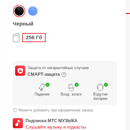
O
realme
TCL
vivo
 F
realme C
TCL 50
vivo Y
Черный
 M
realme 14
TCL 60
vivo V
256 Гб
 X
realme note
TCL 70
vivo X
 C
kview
Защита от негарантийных случаев
СМАРТ-защита
Падение
Возд. влаги
Вздутие
батареи
Можете добавить при оформлении заказа
Подписка МТС МУЗЫКА
Слушайте музыку и подкасты