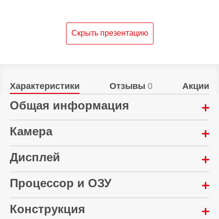
Скрыть презентацию
Характеристики
Отзывы
0
Акции
Общая информация
Год выпуска:
Камера
2026
Мультикамера:
Дисплей
eSim:
50 Мп + 50 Мп + 8 Мп
Да
Диагональ экрана:
Процессор и ОЗУ
Автофокусировка:
Материал корпуса:
6.78 "
Да
Пластик/Стекло
Конструкция
Количество ядер процессора:
Количество цветов экрана:
Встроенная вспышка: