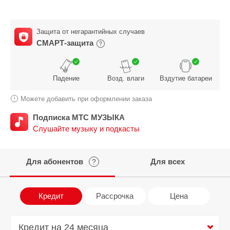
Защита от негарантийных случаев
СМАРТ-защита
Падение
Возд. влаги
Вздутие батареи
Можете добавить при оформлении заказа
Подписка МТС МУЗЫКА
Слушайте музыку и подкасты
Для абонентов
Для всех
?
Кредит
Рассрочка
Цена
Кредит на 24 месяца
Кредит на 24 месяца