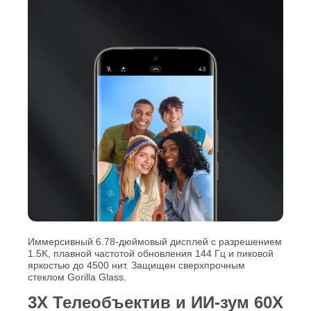
Иммерсивный 6.78-дюймовый дисплей с разрешением
1.5K, плавной частотой обновления 144 Гц и пиковой
яркостью до 4500 нит. Защищен сверхпрочным
стеклом Gorilla Glass.
3X Телеобъектив и ИИ-зум 60X