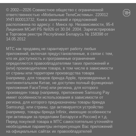
Стандарт Bluetooth:
103/3-7, пом. 7-50, район д.Дроздово
Да
Комплектация:
5.4
© 2002—2026 Совместное общество с ограниченной
ответственностью «Мобильные ТелеСистемы». 220012
Гироскоп:
УНП 800013732, Книга замечаний и предложений
Инструкция / Дата кабель / Чехол / Адаптер
Интерфейс подключения:
расположена по адресу: г. Минск пр. Независимости, 95-4
Да
питания
USB Type-C
Лицензия МСиИ РБ №926 от 30.04 .2004. Зарегистрирован
в Торговом реестре Республики Беларусь № 158398 от
14.05.2012
NFC:
Да
МТС как продавец не гарантирует работу любых
приложений, включая предустановленные, в связи с тем,
что их доступность и программные ограничения
Навигация:
определяются правообладателями таких приложений и
GPS / ГЛОНАСС / BeiDou / Galileo
(или) производителем товара, в том числе в зависимости
от страны или территории производства товара
(например, для товаров бренда Apple, произведенных в
континентальном Китае, не доступен полный функционал
приложения FaceTime) или региона, для которого
произведен товар (например, приложение Samsung Pay
имеет особенности использования в зависимости от
региона, для которого предназначены товары бренда
Samsung), или страны, где активируется устройство
(например, товары бренда Infiniх, имеющие особенности
при активации за пределами Беларуси и России) и т.д.
Перед покупкой товара в МТС самостоятельно уточняйте
необходимые параметры интересующих Вас приложений
на официальных сайтах их правообладателей