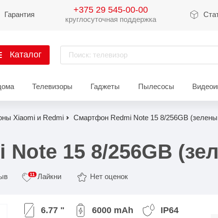
+375 29 545-00-00
Гарантия
Ста
круглосуточная поддержка
Каталог
Поиск: телевизор
артфоны
дома
Телевизоры
Гаджеты
Пылесосы
Видеои
Xiaomi
Apple
Sams
ны Xiaomi и Redmi
Смартфон Redmi Note 15 8/256GB (зелены
Xiaomi 17
iPhone 17
Galaxy 
Xiaomi 15
iPhone 16
Galaxy 
Note 15 8/256GB (зе
Xiaomi 14
iPhone 15
Galaxy 
11
зыв
Лайкни
Нет оценок
Redmi 15
iPhone 14
Redmi Note 14
iPhone 13
Redmi Note 15
Redmi 14
Redmi A
Восстановленные
6.77 "
6000 mAh
IP64
Показать еще
Показать еще