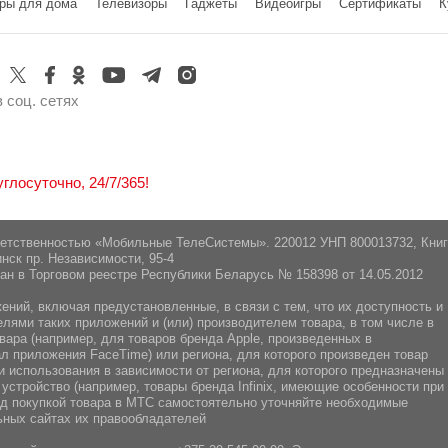
ры для дома
Телевизоры
Гаджеты
Видеоигры
Cертификаты
К
инск, Логойский тракт 22аБ 41-2,
Да
 соц. сетях
лосуточно, 24/7/365!
ветственностью «Мобильные ТелеСистемы». 220012 УНП 800013732, Кни
нск пр. Независимости, 95-4
ан в Торговом реестре Республики Беларусь № 158398 от 14.05.2012
ний, включая предустановленные, в связи с тем, что их доступность и
ями таких приложений и (или) производителем товара, в том числе в
вара (например, для товаров бренда Apple, произведенных в
л приложения FaceTime) или региона, для которого произведен товар
 использования в зависимости от региона, для которого предназначены
 устройство (например, товары бренда Infiniх, имеющие особенности при
ред покупкой товара в МТС самостоятельно уточняйте необходимые
ных сайтах их правообладателей