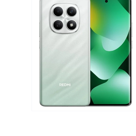
Телевизоры
POC
Гаджеты
POCO
POCO
Видеоигры
POCO
POCO
Мобильные кассы
Blac
Интернет для дома
Аксессуары
Cертификаты
Купить SIM