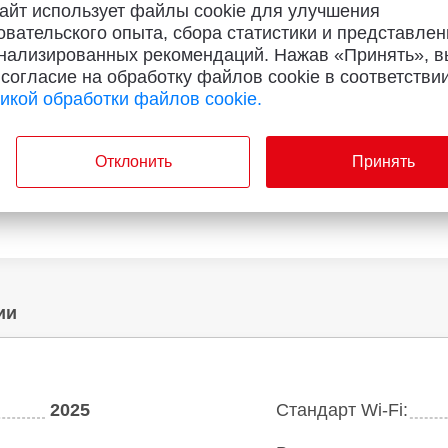
айт использует файлы cookie для улучшения
овательского опыта, сбора статистики и представлен
ет оценок
Нет оценок
нализированных рекомендаций. Нажав «Принять», в
i Redmi Power Bank 20000
Yandex. Станция Макс с Zig
 согласие на обработку файлов cookie в соответствии
черный
графит
икой обработки файлов cookie.
68
от
руб./мес.
9
1419
руб.
от
руб.
Отклонить
Принять
36
магазинах
В
93
магазинах
ии
2025
Стандарт Wi-Fi: