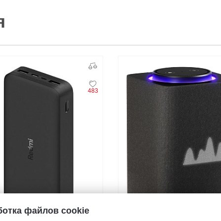
я
483
отка файлов cookie