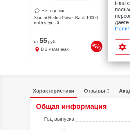
Наш с
польз
Нет оценок
Н
персо
Xiaomi Redmi Power Bank 10000
Xiaom
даете
mAh черный
mAh 
Полит
55
6
от
руб.
от
В
2
магазинах
В
Характеристики
Отзывы
0
Акц
Общая информация
Год выпуска: