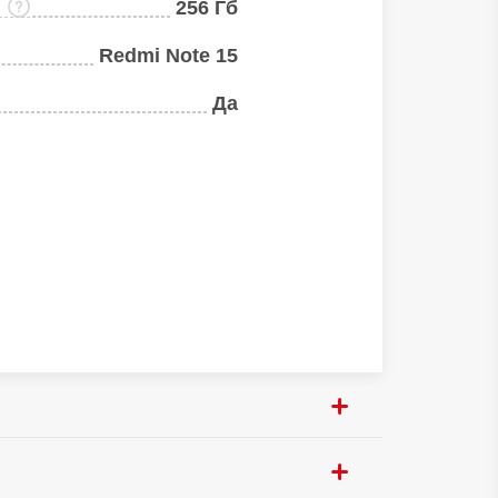
:
256 Гб
Redmi Note 15
Да
108 Мп