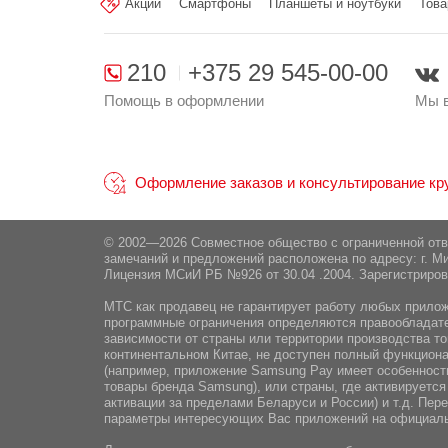
Акции
Смартфоны
Планшеты и ноутбуки
Това
Поставщик:
ООО "ЭлкоТелеком", М
Разблокировка по лицу:
210
+375 29 545-00-00
Помощь в оформлении
Мы в
Оформление заказов и консультирование круг
© 2002—2026 Совместное общество с ограниченной от
замечаний и предложений расположена по адресу: г. Ми
Лицензия МСиИ РБ №926 от 30.04 .2004. Зарегистриров
МТС как продавец не гарантирует работу любых приложе
программные ограничения определяются правообладател
зависимости от страны или территории производства то
континентальном Китае, не доступен полный функциона
(например, приложение Samsung Pay имеет особенности
товары бренда Samsung), или страны, где активируется
активации за пределами Беларуси и России) и т.д. Пе
параметры интересующих Вас приложений на официаль