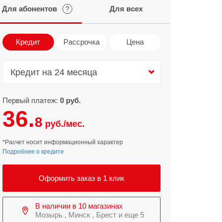
Для абонентов
Для всех
?
Infinix
TECNO
Infinix GT
Spark
Кредит
Рассрочка
Цена
Infinix Note
Camon
Pova
Кредит на 24 месяца
Кредит на 24 месяца
Первый платеж:
0 руб.
36.
8
руб./мес.
*Расчет носит информационный характер
Подробнее о кредите
Оформить заказ в 1 клик
В наличии в 10 магазинах
Мозырь , Минск , Брест и еще 5