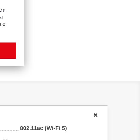
ия
ы
Bee
 с
802.11ac (Wi-Fi 5)