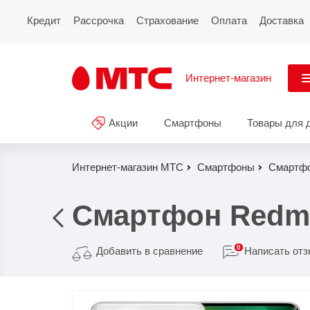
Кредит
Рассрочка
Страхование
Оплата
Доставка
Интернет-магазин
См
Акции
Смартфоны
Товары для 
Акции
Все
Смартфоны
Интернет-магазин МТС
Смартфоны
Смартфо
Планшеты и ноутбуки
Смартфон Redmi 
Восстановленные
смартфоны
0
Добавить в сравнение
Написать от
Товары для дома