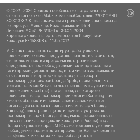
Android 16
Стандарт Bluetooth:
© 2002—2026 Совместное общество с ограниченной
6.0
Комплектация:
ответственностью «Мобильные ТелеСистемы». 220012 УНП
800013732, Книга замечаний и предложений расположена
Интерфейс подключения:
по адресу: г. Минск пр. Независимости, 95-4
Инструкция / Дата кабель / Адаптер питания
Лицензия МСиИ РБ №926 от 30.04 .2004.
USB Type-C
Зарегистрирован в Торговом реестре Республики
Беларусь № 158398 от 14.05.2012
NFC:
МТС как продавец не гарантирует работу любых
Да
приложений, включая предустановленные, в связи с тем,
что их доступность и программные ограничения
Навигация:
определяются правообладателями таких приложений и
(или) производителем товара, в том числе в зависимости
GPS / ГЛОНАСС / BeiDou / Galileo / A-GPS
от страны или территории производства товара
(например, для товаров бренда Apple, произведенных в
континентальном Китае, не доступен полный функционал
приложения FaceTime) или региона, для которого
произведен товар (например, приложение Samsung Pay
имеет особенности использования в зависимости от
региона, для которого предназначены товары бренда
Samsung), или страны, где активируется устройство
(например, товары бренда Infiniх, имеющие особенности
при активации за пределами Беларуси и России) и т.д.
Перед покупкой товара в МТС самостоятельно уточняйте
необходимые параметры интересующих Вас приложений
на официальных сайтах их правообладателей