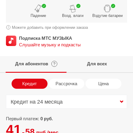
Падение
Возд. влаги
Вздутие батареи
Можете добавить при оформлении заказа
Подписка МТС МУЗЫКА
Слушайте музыку и подкасты
Для абонентов
Для всех
?
Кредит
Рассрочка
Цена
Кредит на 24 месяца
Кредит на 24 месяца
Первый платеж:
0 руб.
41.
58
руб./мес.