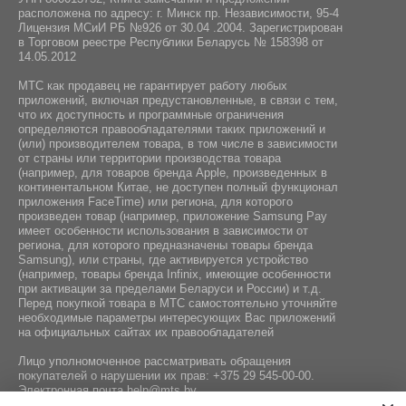
Дата кабель / Чехол / Адаптер питания
Навигация:
расположена по адресу: г. Минск пр. Независимости, 95-4
GPS / ГЛОНАСС / BeiDou / Galileo
Лицензия МСиИ РБ №926 от 30.04 .2004. Зарегистрирован
в Торговом реестре Республики Беларусь № 158398 от
14.05.2012
МТС как продавец не гарантирует работу любых
приложений, включая предустановленные, в связи с тем,
что их доступность и программные ограничения
определяются правообладателями таких приложений и
(или) производителем товара, в том числе в зависимости
от страны или территории производства товара
(например, для товаров бренда Apple, произведенных в
континентальном Китае, не доступен полный функционал
приложения FaceTime) или региона, для которого
произведен товар (например, приложение Samsung Pay
имеет особенности использования в зависимости от
региона, для которого предназначены товары бренда
Samsung), или страны, где активируется устройство
(например, товары бренда Infiniх, имеющие особенности
при активации за пределами Беларуси и России) и т.д.
Перед покупкой товара в МТС самостоятельно уточняйте
необходимые параметры интересующих Вас приложений
на официальных сайтах их правообладателей
Лицо уполномоченное рассматривать обращения
покупателей о нарушении их прав:
+375 29 545-00-00
.
Электронная почта
help@mts.by