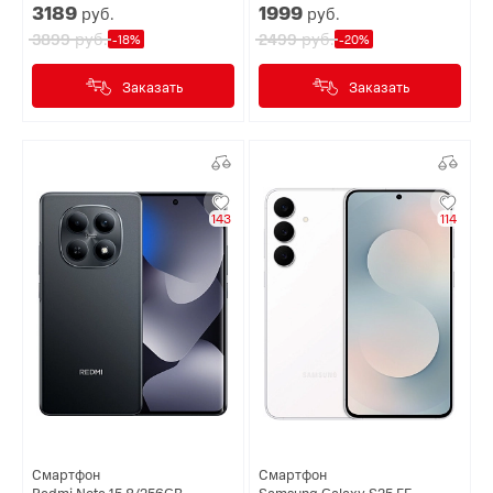
3189
1999
руб.
руб.
руб.
руб.
3899
2499
-18%
-20%
Заказать
Заказать
143
114
Смартфон
Смартфон
Redmi Note 15 8/256GB
Samsung Galaxy S25 FE