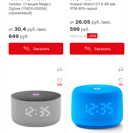
Yandex. Станция Миди с
Huawei Watch GT 6 46 мм
Zigbee (YNDX-00054)
ATM-B19 серый
(оранжевый)
26.
05
от
руб./мес.
30.
4
599
от
руб./мес.
руб.
649
руб.
руб.
749
-20%
Заказать
Заказать
128
95