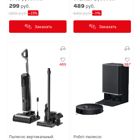
299
489
руб.
руб.
руб.
руб.
389
549
-23%
-11%
Заказать
Заказать
485
387
Пылесос вертикальный
Робот-пылесос