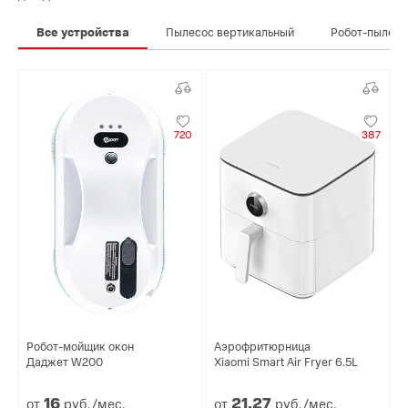
Все устройства
Пылесос вертикальный
Робот-пылесо
720
387
Робот-мойщик окон
Аэрофритюрница
Даджет W200
Xiaomi Smart Air Fryer 6.5L
16
21.
27
от
руб./мес.
от
руб./мес.