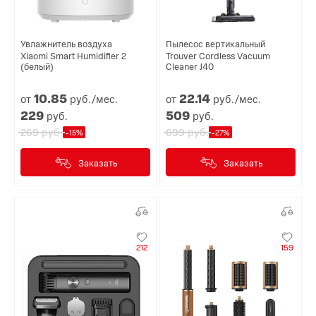
Увлажнитель воздуха
Пылесос вертикальный
Xiaomi Smart Humidifier 2
Trouver Cordless Vacuum
(белый)
Cleaner J40
10.
85
22.
14
от
руб./мес.
от
руб./мес.
229
509
руб.
руб.
руб.
руб.
269
699
-15%
-27%
Заказать
Заказать
212
159