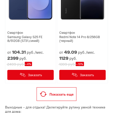
Смартфон
Смартфон
Samsung Galaxy S25 FE
Redmi Note 14 Pro 8/256GB
8/512GB (S731,синий)
(черный)
104.
31
49.
09
от
руб./мес.
от
руб./мес.
2399
1129
руб.
руб.
руб.
руб.
2499
1399
-4%
-19%
Заказать
Заказать
Показать еще
Выходные - для отдыха! Делегируйте рутину умной технике
для дома: