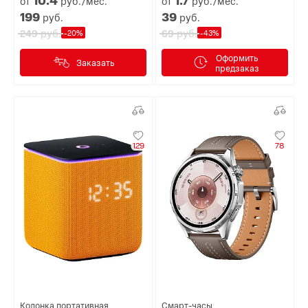
от
руб./мес.
от
руб./мес.
199
39
руб.
руб.
руб.
руб.
249
69
-20%
-43%
Оформить
Заказать
предзаказ
129
78
Колонка портативная
Смарт-часы