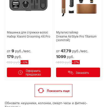
Машинка для стрижки волос
Мультистайлер
Набор Xiaomi Grooming Kit Pro
Dreame AirStyle Pro Titanium
(золотой)
9
47.
79
от
руб./мес.
от
руб./мес.
179
1099
руб.
руб.
руб.
руб.
199
1499
-10%
-27%
Оформить
Заказать
предзаказ
Показать еще
Обновите наушники, колонки, смарт-часы и фитнес-
браслеты: