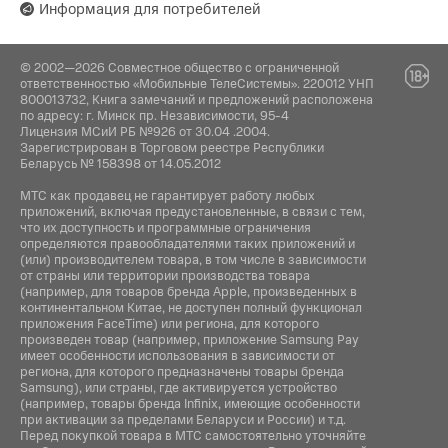
Информация для потребителей
© 2002—2026 Совместное общество с ограниченной
ответственностью «Мобильные ТелеСистемы». 220012 УНП
800013732, Книга замечаний и предложений расположена
по адресу: г. Минск пр. Независимости, 95-4
Лицензия МСиИ РБ №926 от 30.04 .2004.
Зарегистрирован в Торговом реестре Республики
Беларусь № 158398 от 14.05.2012
МТС как продавец не гарантирует работу любых
приложений, включая предустановленные, в связи с тем,
что их доступность и программные ограничения
определяются правообладателями таких приложений и
(или) производителем товара, в том числе в зависимости
от страны или территории производства товара
(например, для товаров бренда Apple, произведенных в
континентальном Китае, не доступен полный функционал
приложения FaceTime) или региона, для которого
произведен товар (например, приложение Samsung Pay
имеет особенности использования в зависимости от
региона, для которого предназначены товары бренда
Samsung), или страны, где активируется устройство
(например, товары бренда Infiniх, имеющие особенности
при активации за пределами Беларуси и России) и т.д.
Перед покупкой товара в МТС самостоятельно уточняйте