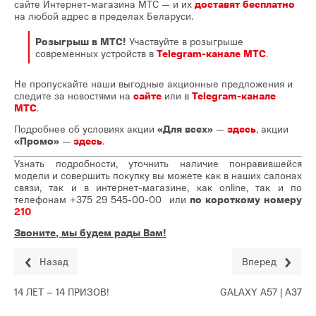
сайте Интернет-магазина МТС — и их
доставят бесплатно
на любой адрес в пределах Беларуси.
Розыгрыш в МТС!
Участвуйте в розыгрыше
современных устройств в
Telegram-канале МТС
.
Не пропускайте наши выгодные акционные предложения и
следите за новостями на
сайте
или в
Telegram-канале
МТС
.
Подробнее об условиях акции
«Для всех»
—
здесь
, акции
«Промо»
—
здесь
.
Узнать подробности, уточнить наличие понравившейся
модели и совершить покупку вы можете как в наших салонах
связи, так и в интернет-магазине, как online, так и по
телефонам
+375 29 545-00-00
или
по короткому номеру
210
Звоните, мы будем рады Вам!
Назад
Вперед
14 ЛЕТ – 14 ПРИЗОВ!
GALAXY A57 | A37