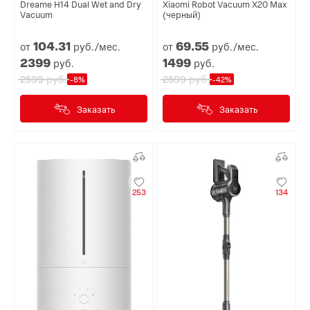
Dreame H14 Dual Wet and Dry
Xiaomi Robot Vacuum X20 Max
Vacuum
(черный)
104.
31
69.
55
от
руб./мес.
от
руб./мес.
2399
1499
руб.
руб.
руб.
руб.
2599
2599
-8%
-42%
Заказать
Заказать
253
134