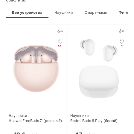
Все устройства
Наушники
Смарт-часы
Фитнес-
55
71
Наушники
Наушники
Huawei FreeBuds 7i (розовый)
Redmi Buds 6 Play (белый)
10.
4
1.
7