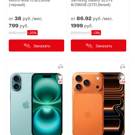
(черный)
8/256GB (S731,белый)
38
86.
92
от
руб./мес.
от
руб./мес.
799
1999
руб.
руб.
руб.
руб.
999
2299
-20%
-13%
Заказать
Заказать
97
139