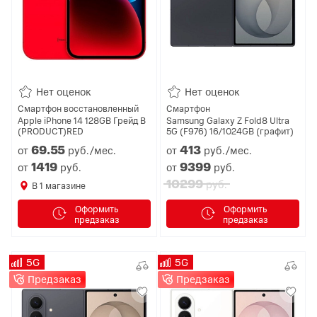
Нет оценок
Нет оценок
Смартфон восстановленный
Смартфон
Apple iPhone 14 128GB Грейд B
Samsung Galaxy Z Fold8 Ultra
(PRODUCT)RED
5G (F976) 16/1024GB (графит)
69.
55
413
от
руб./мес.
от
руб./мес.
1419
9399
от
руб.
от
руб.
10299
руб.
В
1
магазине
Оформить
Оформить
предзаказ
предзаказ
5G
5G
Предзаказ
Предзаказ