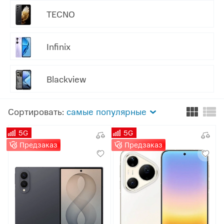
TECNO
Infinix
Blackview
Сортировать:
самые популярные
5G
5G
Предзаказ
Предзаказ