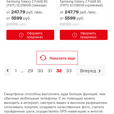
Samsung Galaxy Z Fold8 5G
Samsung Galaxy Z Fold8 5G
(F971) 12/256GB (лаванда)
(F971) 12/256GB (кремовый)
247.
79
247.
79
от
руб./мес.
от
руб./мес.
5599
5599
от
руб.
от
руб.
6099
6099
руб.
руб.
Оформить
Оформить
предзаказ
предзаказ
Показать еще
1
...
29
30
31
32
33
Вперед
Смартфоны способны выполнять куда больше функций, чем
обычные мобильные телефоны. С их помощью можно
выходить в интернет, смотреть видео в высоком разрешении,
оплачивать покупки, создавать качественные фото, считать
пройденные шаги, осуществлять GPS-навигацию и многое