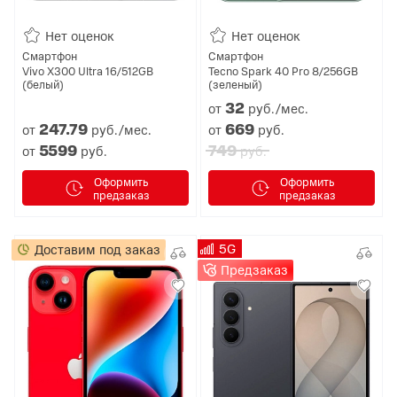
Нет оценок
Нет оценок
Смартфон
Смартфон
Vivo X300 Ultra 16/512GB
Tecno Spark 40 Pro 8/256GB
(белый)
(зеленый)
32
от
руб./мес.
247.
79
669
от
руб./мес.
от
руб.
5599
749
от
руб.
руб.
Оформить
Оформить
предзаказ
предзаказ
5G
Доставим под заказ
Предзаказ