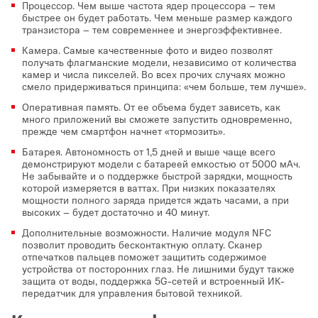
Процессор. Чем выше частота ядер процессора – тем
быстрее он будет работать. Чем меньше размер каждого
транзистора – тем современнее и энергоэффективнее.
Камера. Самые качественные фото и видео позволят
получать флагманские модели, независимо от количества
камер и числа пикселей. Во всех прочих случаях можно
смело придерживаться принципа: «чем больше, тем лучше».
Оперативная память. От ее объема будет зависеть, как
много приложений вы сможете запустить одновременно,
прежде чем смартфон начнет «тормозить».
Батарея. Автономность от 1,5 дней и выше чаще всего
демонстрируют модели с батареей емкостью от 5000 мАч.
Не забывайте и о поддержке быстрой зарядки, мощность
которой измеряется в ваттах. При низких показателях
мощности полного заряда придется ждать часами, а при
высоких – будет достаточно и 40 минут.
Дополнительные возможности. Наличие модуля NFC
позволит проводить бесконтактную оплату. Сканер
отпечатков пальцев поможет защитить содержимое
устройства от посторонних глаз. Не лишними будут также
защита от воды, поддержка 5G-сетей и встроенный ИК-
передатчик для управления бытовой техникой.