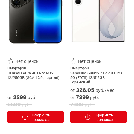
Нет оценок
Нет оценок
Смартфон
Смартфон
HUAWEI Pura 90s Pro Max
Samsung Galaxy Z Fold8 Ultra
12/256GB (SCA-LX9, черный)
5G (F976) 12/512GB
(кремовый)
326.
05
от
руб./мес.
3299
7399
от
руб.
от
руб.
3699
7899
руб.
руб.
Оформить
Оформить
предзаказ
предзаказ