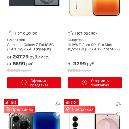
Нет оценок
Нет оценок
Смартфон
Смартфон
Samsung Galaxy Z Fold8 5G
HUAWEI Pura 90s Pro Max
(F971) 12/256GB (графит)
12/256GB (SCA-LX9, розовый)
247.
79
от
руб./мес.
5599
3299
от
руб.
от
руб.
6099
3699
руб.
руб.
Оформить
Оформить
предзаказ
предзаказ
5G
5G
Предзаказ
Предзаказ