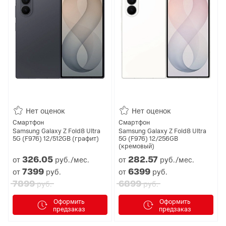
Нет оценок
Нет оценок
Смартфон
Смартфон
Samsung Galaxy Z Fold8 Ultra
Samsung Galaxy Z Fold8 Ultra
5G (F976) 12/512GB (графит)
5G (F976) 12/256GB
(кремовый)
326.
05
282.
57
от
руб./мес.
от
руб./мес.
7399
6399
от
руб.
от
руб.
7899
6899
руб.
руб.
Оформить
Оформить
предзаказ
предзаказ