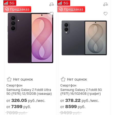
5G
5G
Предзаказ
Предзаказ
Нет оценок
Нет оценок
Смартфон
Смартфон
Samsung Galaxy Z Fold8 Ultra
Samsung Galaxy Z Fold8 5G
5G (F976) 12/512GB (лаванда)
(F971) 16/1024GB (графит)
326.
05
378.
22
от
руб./мес.
от
руб./мес.
7399
8599
от
руб.
от
руб.
7899
9499
руб.
руб.