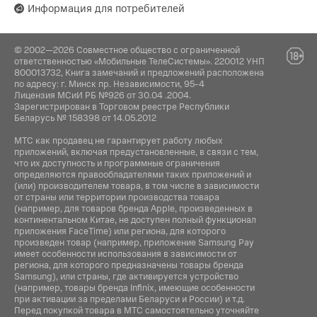
Информация для потребителей
© 2002—2026 Совместное общество с ограниченной
ответственностью «Мобильные ТелеСистемы». 220012 УНП
800013732, Книга замечаний и предложений расположена
по адресу: г. Минск пр. Независимости, 95-4
Лицензия МСиИ РБ №926 от 30.04 .2004.
Зарегистрирован в Торговом реестре Республики
Беларусь № 158398 от 14.05.2012
МТС как продавец не гарантирует работу любых
приложений, включая предустановленные, в связи с тем,
что их доступность и программные ограничения
определяются правообладателями таких приложений и
(или) производителем товара, в том числе в зависимости
от страны или территории производства товара
(например, для товаров бренда Apple, произведенных в
континентальном Китае, не доступен полный функционал
приложения FaceTime) или региона, для которого
произведен товар (например, приложение Samsung Pay
имеет особенности использования в зависимости от
региона, для которого предназначены товары бренда
Samsung), или страны, где активируется устройство
(например, товары бренда Infiniх, имеющие особенности
при активации за пределами Беларуси и России) и т.д.
Перед покупкой товара в МТС самостоятельно уточняйте