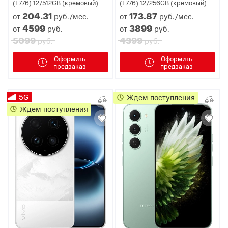
(F776) 12/512GB (кремовый)
(F776) 12/256GB (кремовый)
204.
31
173.
87
от
руб./мес.
от
руб./мес.
4599
3899
от
руб.
от
руб.
5099
4399
руб.
руб.
Оформить
Оформить
предзаказ
предзаказ
5G
Ждем поступления
Ждем поступления