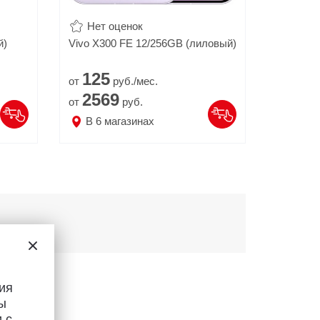
Нет оценок
Нет 
й)
Vivo X300 FE 12/256GB (лиловый)
ASUS Vi
(X1504V
125
99.
от
руб./мес.
от
2569
219
от
руб.
от
В
6
магазинах
В
40
ия
ы
 с