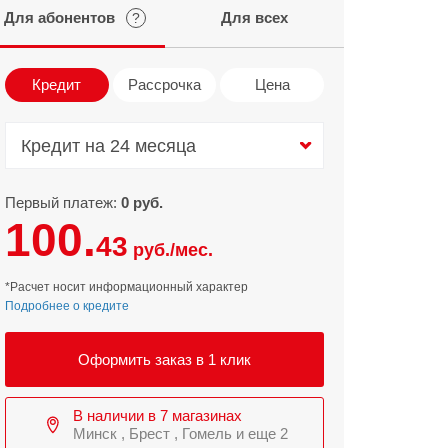
Для абонентов
Для всех
?
Infinix
TECNO
Infinix GT
Spark
Кредит
Рассрочка
Цена
Infinix Note
Camon
Pova
Кредит на 24 месяца
Кредит на 24 месяца
Первый платеж:
0 руб.
100.
43
руб./мес.
*Расчет носит информационный характер
Подробнее о кредите
Оформить заказ в 1 клик
В наличии в 7 магазинах
Минск , Брест , Гомель и еще 2