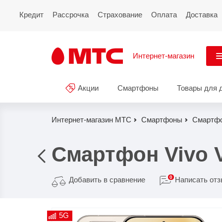
Кредит
Рассрочка
Страхование
Оплата
Доставка
Интернет-магазин
См
Акции
Смартфоны
Товары для 
Акции
Все
Смартфоны
Интернет-магазин МТС
Смартфоны
Смартфо
Планшеты и ноутбуки
Смартфон Vivo 
Восстановленные
смартфоны
0
Добавить в сравнение
Написать от
Товары для дома
5G