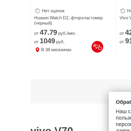
Нет оценок
Н
Huawei Watch D2, фторэластомер
Vivo 
(черный)
47.
79
4
от
руб./мес.
от
1049
9
от
руб.
от
В
38
магазинах
Обраб
Наш с
польз
персо
vivo V70
даете