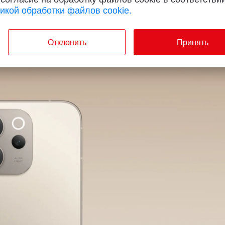
икой обработки файлов cookie.
емки и безупречная автономность в 
Отклонить
Принять