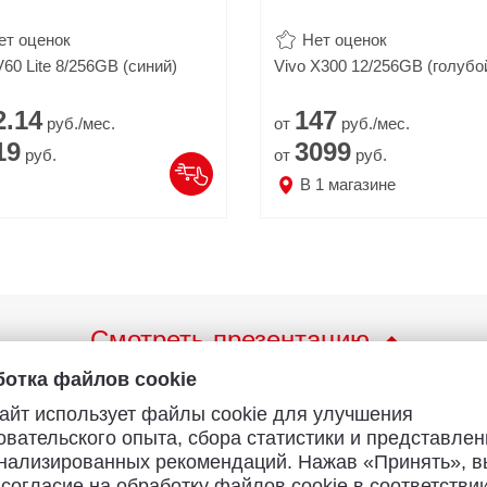
ет оценок
Нет оценок
V60 Lite 8/256GB (синий)
Vivo X300 12/256GB (голубо
2.
14
147
руб./мес.
от
руб./мес.
19
3099
руб.
от
руб.
В
1
магазине
Смотреть презентацию
отка файлов cookie
айт использует файлы cookie для улучшения
овательского опыта, сбора статистики и представлен
нализированных рекомендаций. Нажав «Принять», в
 согласие на обработку файлов cookie в соответствии