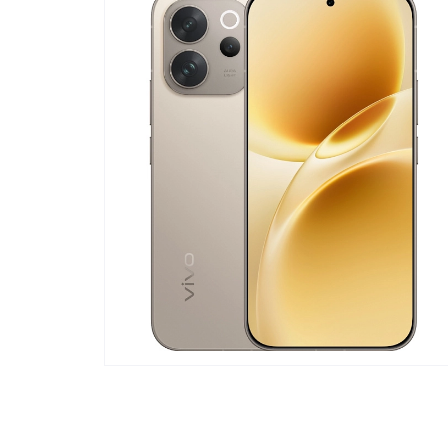
Телевизоры
POC
Гаджеты
POCO
POCO
Видеоигры
POCO
POCO
Мобильные кассы
Blac
Интернет для дома
Аксессуары
Cертификаты
Купить SIM