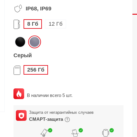
IP68, IP69
O
realme
TCL
vivo
 F
realme C
TCL 50
vivo Y
8 Гб
12 Гб
 M
realme 14
TCL 60
vivo V
 X
realme note
TCL 70
vivo X
 C
Серый
kview
256 Гб
В наличии всего 5 шт.
Защита от негарантийных случаев
СМАРТ-защита