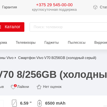
+375 29 545-00-00
Гарантия
Ста
круглосуточная поддержка
Каталог
Поиск: телевизор
артфоны
дома
Телевизоры
Гаджеты
Пылесосы
Видеои
Xiaomi
Apple
Sams
ны Vivo
Смартфон Vivo V70 8/256GB (холодный серый)
Xiaomi 17
iPhone 17
Galaxy 
Xiaomi 15
iPhone 16
Galaxy 
V70 8/256GB (холодн
Xiaomi 14
iPhone 15
Galaxy 
4
зыв
Лайкни
Нет оценок
Redmi 15
iPhone 14
Redmi Note 14
iPhone 13
Redmi Note 15
Redmi 14
Redmi A
Восстановленные
6.59 "
6500 mAh
Показать еще
Показать еще