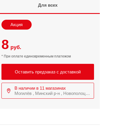
Для всех
Infinix
TECNO
Infinix GT
Spark
Акция
Infinix Note
Camon
8
Pova
руб.
* При оплате единовременным платежом
Оставить предзаказ с доставкой
В наличии в 11 магазинах
Могилёв , Минский р-н , Новополоцк и еще 3