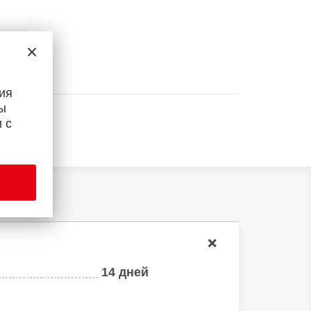
ия
ы
 с
14 дней