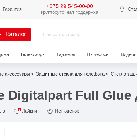
+375 29 545-00-00
Гарантия
Ста
круглосуточная поддержка
Каталог
Поиск: телевизор
артфоны
дома
Телевизоры
Гаджеты
Пылесосы
Видеои
Xiaomi
Apple
Sams
е аксессуары
Защитные стекла для телефона
Стекло защит
Xiaomi 17
iPhone 17
Galaxy 
Xiaomi 15
iPhone 16
Galaxy 
Digitalpart Full Glue
Xiaomi 14
iPhone 15
Galaxy 
1
зыв
Лайкни
Нет оценок
Redmi 15
iPhone 14
Redmi Note 14
iPhone 13
Redmi Note 15
Redmi 14
Redmi A
Восстановленные
Показать еще
Показать еще