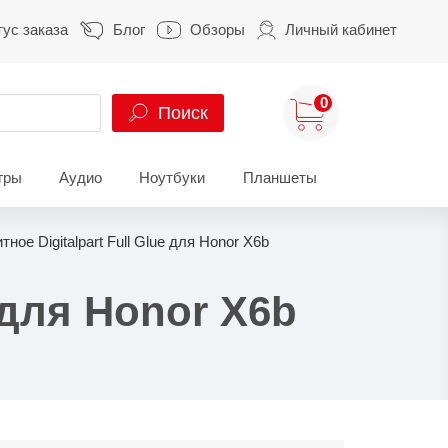
тус заказа
Блог
Обзоры
Личный кабинет
0
Поиск
гры
Аудио
Ноутбуки
Планшеты
ung
HUAWEI
HONOR
ное Digitalpart Full Glue для Honor X6b
S
HUAWEI Pura
HONOR 400
A
HUAWEI Nova
HONOR 600
 для Honor X6b
Z
HUAWEI Mate
HONOR Magic
HONOR X