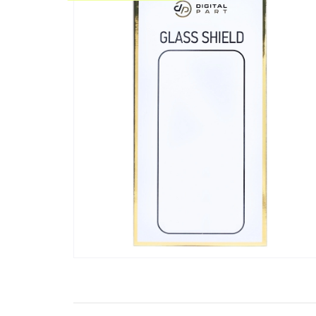
Телевизоры
POC
Гаджеты
POCO
POCO
Видеоигры
POCO
POCO
Мобильные кассы
Blac
Интернет для дома
Аксессуары
Cертификаты
Купить SIM