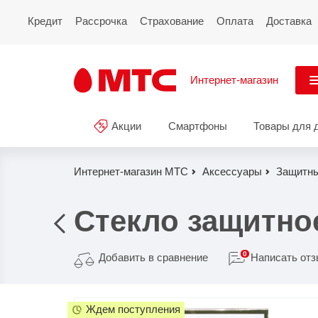
Кредит
Рассрочка
Страхование
Оплата
Доставка
Интернет-магазин
См
Акции
Смартфоны
Товары для 
Акции
Все
Смартфоны
Интернет-магазин МТС
Аксессуары
Защитны
Планшеты и ноутбуки
Стекло защитное 
Восстановленные
смартфоны
0
Добавить в сравнение
Написать от
Товары для дома
Ждем поступления