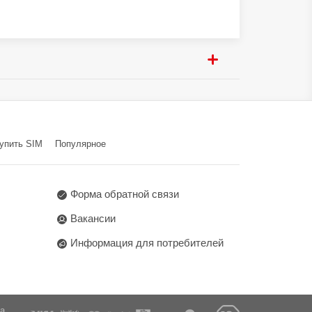
Dashi Town, Panyu Dist.,
упить SIM
Популярное
Форма обратной связи
Вакансии
Информация для потребителей
га