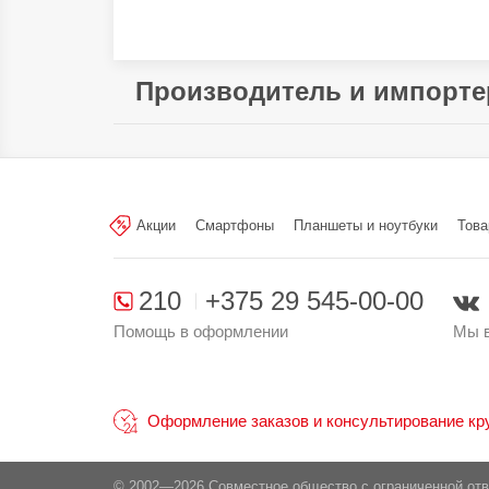
Производитель и импорте
Произведено в стране:
Производитель:
LANFEI Co Ltd. 2\F
Guangzhou
Акции
Смартфоны
Планшеты и ноутбуки
Това
Поставщик:
ОДО «Алтерн-Техно», 
210
+375 29 545-00-00
Помощь в оформлении
Мы в
Оформление заказов и консультирование круг
© 2002—2026 Совместное общество с ограниченной от