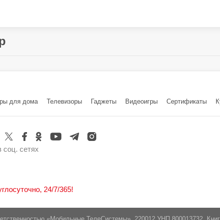
р
Китай
, №58, Industrial Road, Xiyi Village, Luopu Street, 
ры для дома
Телевизоры
Гаджеты
Видеоигры
Cертификаты
К
220026, г. Минск, пр-т Партизанский, 95, офис 1А
 соц. сетях
лосуточно, 24/7/365!
ветственностью «Мобильные ТелеСистемы». 220012 УНП 800013732, Кни