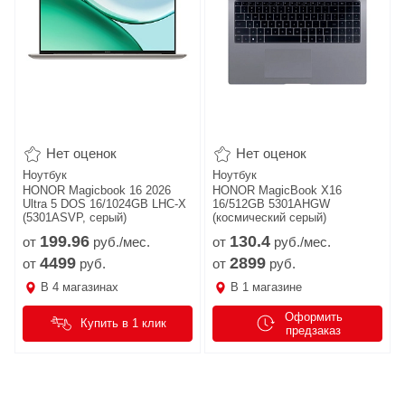
Нет оценок
Нет оценок
Ноутбук
Ноутбук
HONOR Magicbook 16 2026
HONOR MagicBook X16
Ultra 5 DOS 16/1024GB LHC-X
16/512GB 5301AHGW
(5301ASVP, серый)
(космический серый)
199.
96
130.
4
от
руб./мес.
от
руб./мес.
4499
2899
от
руб.
от
руб.
В
4
магазинах
В
1
магазине
Оформить
Купить в 1 клик
предзаказ