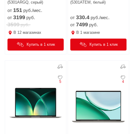
(5301ARGQ, серый)
(5301ATEM, белый)
151
от
руб./мес.
3199
330.
4
от
руб.
от
руб./мес.
3599
7499
руб.
от
руб.
В
12
магазинах
В
1
магазине
Купить в 1 клик
Купить в 1 клик
5
4