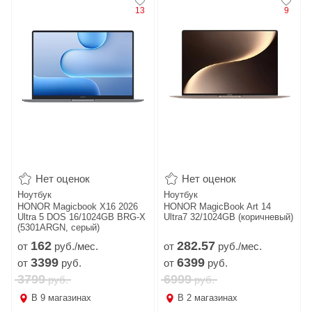
13
9
Нет оценок
Нет оценок
Ноутбук
Ноутбук
HONOR Magicbook X16 2026
HONOR MagicBook Art 14
Ultra 5 DOS 16/1024GB BRG-X
Ultra7 32/1024GB (коричневый)
(5301ARGN, серый)
162
282.
57
от
руб./мес.
от
руб./мес.
3399
6399
от
руб.
от
руб.
3799
6999
руб.
руб.
В
9
магазинах
В
2
магазинах