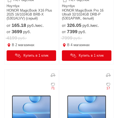
Ноутбук
Ноутбук
HONOR MagicBook X16 Plus
HONOR MagicBook Pro 16
2025 16/1024GB BRB-X
Ultra9 32/1024GB DRB-P
(5301ALVV) (серый)
(5301APWK, белый)
165.
18
326.
05
от
руб./мес.
от
руб./мес.
3699
7399
от
руб.
от
руб.
4199
7999
руб.
руб.
В
2
магазинах
В
4
магазинах
Купить в 1 клик
Купить в 1 клик
71
17