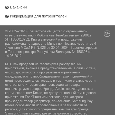
Вакансии
Информация для потребителей
© 2002—2026 Совместное общество с ограниченной
ответственностью «Мобильные ТелеСистемы». 220012
УНП 800013732, Книга замечаний и предложений
расположена по адресу: г. Минск пр. Независимости, 95-4
Лицензия МСиИ РБ №926 от 30.04 .2004. Зарегистрирован
в Торговом реестре Республики Беларусь № 158398 от
14.05.2012
МТС как продавец не гарантирует работу любых
приложений, включая предустановленные, в связи с тем,
что их доступность и программные ограничения
определяются правообладателями таких приложений и
(или) производителем товара, в том числе в зависимости
от страны или территории производства товара
(например, для товаров бренда Apple, произведенных в
континентальном Китае, не доступен полный функционал
приложения FaceTime) или региона, для которого
произведен товар (например, приложение Samsung Pay
имеет особенности использования в зависимости от
региона, для которого предназначены товары бренда
Samsung), или страны, где активируется устройство