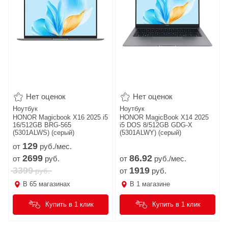
Нет оценок
Нет оценок
Ноутбук
Ноутбук
HONOR Magicbook X16 2025 i5
HONOR MagicBook X14 2025
16/512GB BRG-565
i5 DOS 8/512GB GDG-X
(5301ALWS) (серый)
(5301ALWY) (серый)
129
от
руб./мес.
2699
86.
92
от
руб.
от
руб./мес.
3399
1919
руб.
от
руб.
В
65
магазинах
В
1
магазине
Купить в 1 клик
Купить в 1 клик