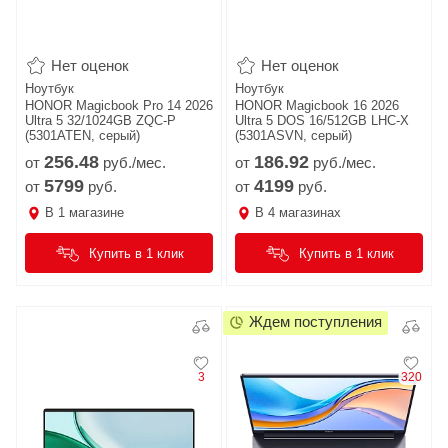
Нет оценок
Нет оценок
Ноутбук
Ноутбук
HONOR Magicbook Pro 14 2026
HONOR Magicbook 16 2026
Ultra 5 32/1024GB ZQC-P
Ultra 5 DOS 16/512GB LHC-X
(5301ATEN, серый)
(5301ASVN, серый)
256.
48
186.
92
от
руб./мес.
от
руб./мес.
5799
4199
от
руб.
от
руб.
В
1
магазине
В
4
магазинах
Купить в 1 клик
Купить в 1 клик
Ждем поступления
3
320