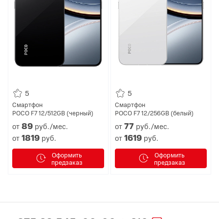
5
5
Смартфон
Смартфон
POCO F7 12/512GB (черный)
POCO F7 12/256GB (белый)
89
77
от
руб./мес.
от
руб./мес.
1819
1619
от
руб.
от
руб.
Оформить
Оформить
предзаказ
предзаказ