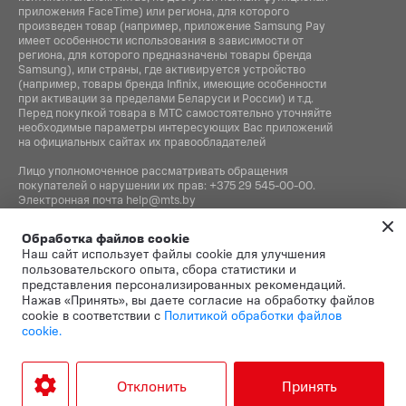
приложения FaceTime) или региона, для которого
произведен товар (например, приложение Samsung Pay
имеет особенности использования в зависимости от
региона, для которого предназначены товары бренда
Samsung), или страны, где активируется устройство
(например, товары бренда Infiniх, имеющие особенности
при активации за пределами Беларуси и России) и т.д.
Перед покупкой товара в МТС самостоятельно уточняйте
необходимые параметры интересующих Вас приложений
на официальных сайтах их правообладателей
Лицо уполномоченное рассматривать обращения
покупателей о нарушении их прав:
+375 29 545-00-00
.
Электронная почта
help@mts.by
Номер телефона работников местных исполнительных и
Обработка файлов cookie
распорядительных органов по месту государственной
Наш сайт использует файлы cookie для улучшения
регистрации СООО «Мобильные ТелеСистемы»,
пользовательского опыта, сбора статистики и
уполномоченных рассматривать обращения покупателей:
представления персонализированных рекомендаций.
+375 17 215-14-65
Нажав «Принять», вы даете согласие на обработку файлов
cookie в соответствии с
Политикой обработки файлов
cookie.
Этот сайт защищён
Политика
Условия
reCAPTCHA, а также
конфиденциальности
и
.
использования
Отклонить
Принять
применяются
Google