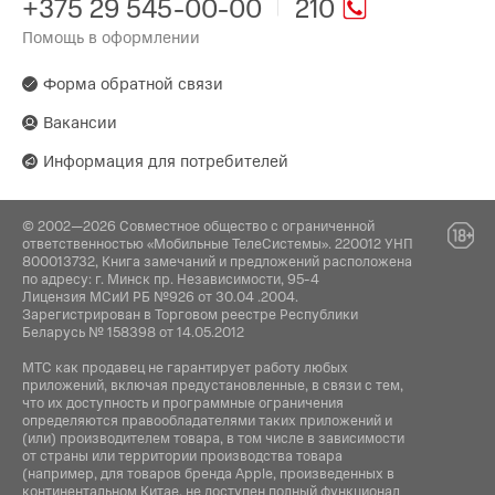
+375 29 545-00-00
210
Помощь в оформлении
Форма обратной связи
Вакансии
Информация для потребителей
© 2002—2026 Совместное общество с ограниченной
ответственностью «Мобильные ТелеСистемы». 220012 УНП
800013732, Книга замечаний и предложений расположена
по адресу: г. Минск пр. Независимости, 95-4
Лицензия МСиИ РБ №926 от 30.04 .2004.
Зарегистрирован в Торговом реестре Республики
Беларусь № 158398 от 14.05.2012
МТС как продавец не гарантирует работу любых
приложений, включая предустановленные, в связи с тем,
что их доступность и программные ограничения
определяются правообладателями таких приложений и
(или) производителем товара, в том числе в зависимости
от страны или территории производства товара
(например, для товаров бренда Apple, произведенных в
континентальном Китае, не доступен полный функционал