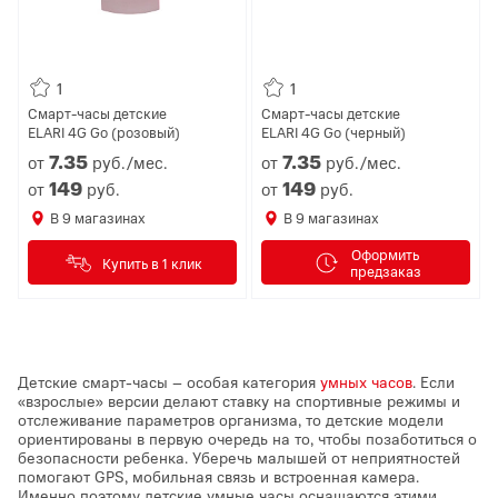
1
1
Смарт-часы детские
Смарт-часы детские
ELARI 4G Go (розовый)
ELARI 4G Go (черный)
7.
35
7.
35
от
руб./мес.
от
руб./мес.
149
149
от
руб.
от
руб.
В
9
магазинах
В
9
магазинах
Оформить
Купить в 1 клик
предзаказ
Детские смарт-часы – особая категория
умных часов
. Если
«взрослые» версии делают ставку на спортивные режимы и
отслеживание параметров организма, то детские модели
ориентированы в первую очередь на то, чтобы позаботиться о
безопасности ребенка. Уберечь малышей от неприятностей
помогают GPS, мобильная связь и встроенная камера.
Именно поэтому детские умные часы оснащаются этими