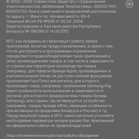
© 2002—2026 Совместное общество с ограниченной
ответственностью «Мобильные ТелеСистемы». 220012 УНП
800013732, Книга замечаний и предложений расположена
по адресу: г. Минск пр. Независимости, 95-4
Лицензия МСиИ РБ №926 от 30.04 .2004.
Зарегистрирован в Торговом реестре Республики
Беларусь № 158398 от 14.05.2012
МТС как продавец не гарантирует работу любых
приложений, включая предустановленные, в связи с тем,
что их доступность и программные ограничения
определяются правообладателями таких приложений и
(или) производителем товара, в том числе в зависимости
от страны или территории производства товара
(например, для товаров бренда Apple, произведенных в
континентальном Китае, не доступен полный функционал
приложения FaceTime) или региона, для которого
произведен товар (например, приложение Samsung Pay
имеет особенности использования в зависимости от
региона, для которого предназначены товары бренда
Samsung), или страны, где активируется устройство
(например, товары бренда Infiniх, имеющие особенности
при активации за пределами Беларуси и России) и т.д.
Перед покупкой товара в МТС самостоятельно уточняйте
необходимые параметры интересующих Вас приложений
на официальных сайтах их правообладателей
Лицо уполномоченное рассматривать обращения