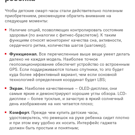
Чтобы детские смарт-часы стали действительно полезным
приобретением, рекомендуем обратить внимание на
следующие моменты:
Наличие опций, позволяющих контролировать состояние
здоровья (по аналогии с фитнес-браслетом). К таким
функциям относят мониторинг качества сна, активности,
сердечного ритма, количества шагов (шагомер);
Функционал.
Все перечисленные выше вещи умеет делать
далеко не каждая модель. Наиболее точное
геопозиционирование обеспечит устройство со встроенным
GPS. Если поддерживаются только спутники, то это будет
куда более эффективный вариант, чем если основной
технологией определения координат будет LBS;
Экран.
Наиболее качественные – OLED-дисплеи, они
самые яркие и демонстрируют хорошие углы обзора. LCD-
дисплеи – более тусклые, и зачастую в яркий солнечный
день изображение на них читается плохо;
Комфорт.
Прежде чем купить детские часы,
удостоверьтесь, что ремешок на руке ребенка сидит плотно
и при этом ему удобно их носить. Интерфейс гаджета
должен быть простым и понятным;