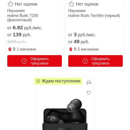
Нет оценок
Нет оценок
Наушники
Наушники
realme Buds T200
realme Buds Techlife (черный)
(фиолетовый)
6.
92
от
руб./мес.
139
3
от
руб.
от
руб./мес.
169
49
руб.
от
руб.
В
1
магазине
В
5
магазинах
Оформить
Оформить
предзаказ
предзаказ
Ждем поступления