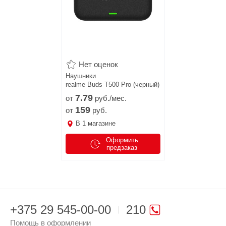
Нет оценок
Наушники
realme Buds T500 Pro (черный)
7.
79
от
руб./мес.
159
от
руб.
В
1
магазине
Оформить
предзаказ
+375 29 545-00-00
210
Помощь в оформлении