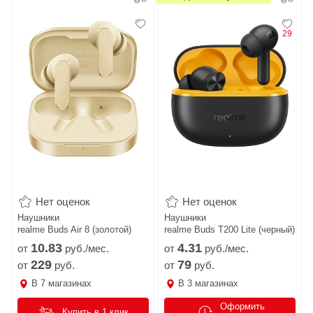
29
Нет оценок
Нет оценок
Наушники
Наушники
realme Buds Air 8 (золотой)
realme Buds T200 Lite (черный)
10.
83
4.
31
от
руб./мес.
от
руб./мес.
229
79
от
руб.
от
руб.
В
7
магазинах
В
3
магазинах
Оформить
Купить в 1 клик