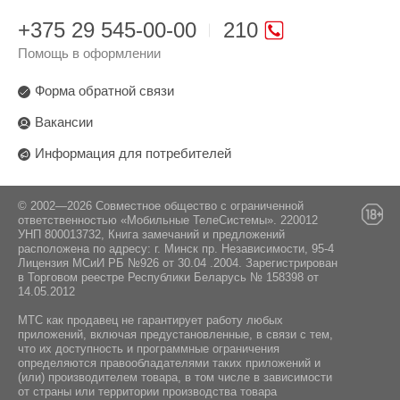
+375 29 545-00-00
210
Помощь в оформлении
Форма обратной связи
Вакансии
Информация для потребителей
© 2002—2026 Совместное общество с ограниченной
ответственностью «Мобильные ТелеСистемы». 220012
УНП 800013732, Книга замечаний и предложений
расположена по адресу: г. Минск пр. Независимости, 95-4
Лицензия МСиИ РБ №926 от 30.04 .2004. Зарегистрирован
в Торговом реестре Республики Беларусь № 158398 от
14.05.2012
МТС как продавец не гарантирует работу любых
приложений, включая предустановленные, в связи с тем,
что их доступность и программные ограничения
определяются правообладателями таких приложений и
(или) производителем товара, в том числе в зависимости
от страны или территории производства товара