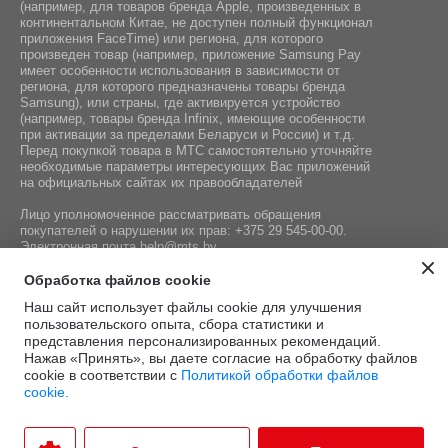
(например, для товаров бренда Apple, произведенных в
континентальном Китае, не доступен полный функционал
приложения FaceTime) или региона, для которого
произведен товар (например, приложение Samsung Pay
имеет особенности использования в зависимости от
региона, для которого предназначены товары бренда
Samsung), или страны, где активируется устройство
(например, товары бренда Infiniх, имеющие особенности
при активации за пределами Беларуси и России) и т.д.
Перед покупкой товара в МТС самостоятельно уточняйте
необходимые параметры интересующих Вас приложений
на официальных сайтах их правообладателей
Лицо уполномоченное рассматривать обращения
покупателей о нарушении их прав:
+375 29 545-00-00
.
Электронная почта
help@mts.by
Номер телефона работников местных исполнительных и
Обработка файлов cookie
распорядительных органов по месту государственной
Наш сайт использует файлы cookie для улучшения
регистрации СООО «Мобильные ТелеСистемы»,
пользовательского опыта, сбора статистики и
уполномоченных рассматривать обращения покупателей:
представления персонализированных рекомендаций.
+375 17 215-14-65
Нажав «Принять», вы даете согласие на обработку файлов
cookie в соответствии с
Политикой обработки файлов
cookie.
Этот сайт защищён
Политика
Условия
reCAPTCHA, а также
конфиденциальности
и
.
использования