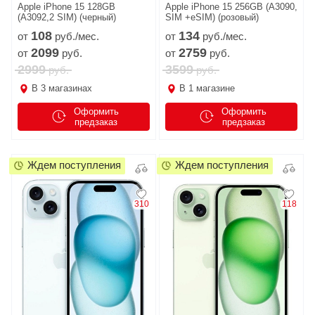
Apple iPhone 15 128GB
Apple iPhone 15 256GB (A3090,
(A3092,2 SIM) (черный)
SIM +eSIM) (розовый)
108
134
от
руб./мес.
от
руб./мес.
2099
2759
от
руб.
от
руб.
2999
3599
руб.
руб.
В
3
магазинах
В
1
магазине
Оформить
Оформить
предзаказ
предзаказ
Ждем поступления
Ждем поступления
310
118