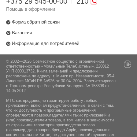
+375 29 545-00-00
210
Помощь в оформлении
Форма обратной связи
Вакансии
Информация для потребителей
© 2002—2026 Совместное общество с ограниченной
ответственностью «Мобильные ТелеСистемы». 220012
УНП 800013732, Книга замечаний и предложений
расположена по адресу: г. Минск пр. Независимости, 95-4
Лицензия МСиИ РБ №926 от 30.04 .2004. Зарегистрирован
в Торговом реестре Республики Беларусь № 158398 от
14.05.2012
МТС как продавец не гарантирует работу любых
приложений, включая предустановленные, в связи с тем,
что их доступность и программные ограничения
определяются правообладателями таких приложений и
(или) производителем товара, в том числе в зависимости
от страны или территории производства товара
(например, для товаров бренда Apple, произведенных в
континентальном Китае, не доступен полный функционал