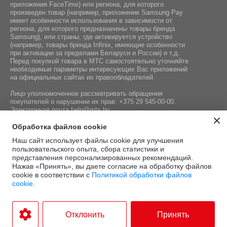
приложения FaceTime) или региона, для которого
произведен товар (например, приложение Samsung Pay
имеет особенности использования в зависимости от
региона, для которого предназначены товары бренда
Samsung), или страны, где активируется устройство
(например, товары бренда Infiniх, имеющие особенности
при активации за пределами Беларуси и России) и т.д.
Перед покупкой товара в МТС самостоятельно уточняйте
необходимые параметры интересующих Вас приложений
на официальных сайтах их правообладателей
Лицо уполномоченное рассматривать обращения
покупателей о нарушении их прав:
+375 29 545-00-00
.
Электронная почта
help@mts.by
Номер телефона работников местных исполнительных и
Обработка файлов cookie
распорядительных органов по месту государственной
Наш сайт использует файлы cookie для улучшения
регистрации СООО «Мобильные ТелеСистемы»,
пользовательского опыта, сбора статистики и
уполномоченных рассматривать обращения покупателей:
представления персонализированных рекомендаций.
+375 17 215-14-65
Нажав «Принять», вы даете согласие на обработку файлов
cookie в соответствии с
Политикой обработки файлов
cookie.
Этот сайт защищён
Политика
Условия
reCAPTCHA, а также
конфиденциальности
и
.
использования
Отклонить
Принять
применяются
Google