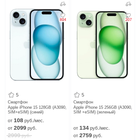
804
207
5
5
Смартфон
Смартфон
Apple iPhone 15 128GB (A3090,
Apple iPhone 15 256GB (A3090,
SIM+eSIM) (синий)
SIM +eSIM) (зеленый)
108
от
руб./мес.
2099
134
от
руб.
от
руб./мес.
2999
2759
руб.
от
руб.