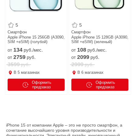
5
5
Смартфон
Смартфон
Apple iPhone 15 256GB (A3090,
Apple iPhone 15 128GB (A3090,
SIM +eSIM) (голубой)
SIM +eSIM) (зеленый)
134
108
от
руб./мес.
от
руб./мес.
2759
2099
от
руб.
от
руб.
3599
2999
руб.
руб.
В
5
магазинах
В
6
магазинах
Оформить
Оформить
предзаказ
предзаказ
iPhone 15 от компании Apple – это не просто смартфон, а
сочетание высочайшего уровня производительности и
функциональности. Элегантный дизайн, инновационный