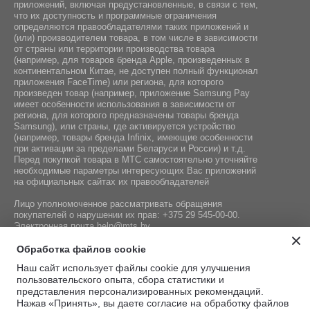
приложений, включая предустановленные, в связи с тем,
что их доступность и программные ограничения
определяются правообладателями таких приложений и
(или) производителем товара, в том числе в зависимости
от страны или территории производства товара
(например, для товаров бренда Apple, произведенных в
континентальном Китае, не доступен полный функционал
приложения FaceTime) или региона, для которого
произведен товар (например, приложение Samsung Pay
имеет особенности использования в зависимости от
региона, для которого предназначены товары бренда
Samsung), или страны, где активируется устройство
(например, товары бренда Infiniх, имеющие особенности
при активации за пределами Беларуси и России) и т.д.
Перед покупкой товара в МТС самостоятельно уточняйте
необходимые параметры интересующих Вас приложений
на официальных сайтах их правообладателей
Лицо уполномоченное рассматривать обращения
покупателей о нарушении их прав:
+375 29 545-00-00
.
Электронная почта
help@mts.by
Номер телефона работников местных исполнительных и
Обработка файлов cookie
распорядительных органов по месту государственной
Наш сайт использует файлы cookie для улучшения
регистрации СООО «Мобильные ТелеСистемы»,
пользовательского опыта, сбора статистики и
уполномоченных рассматривать обращения покупателей:
представления персонализированных рекомендаций.
+375 17 215-14-65
Нажав «Принять», вы даете согласие на обработку файлов