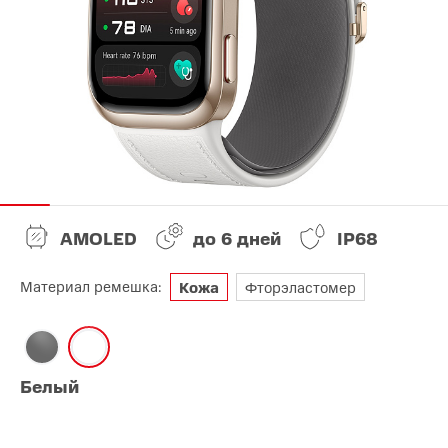
AMOLED
до 6 дней
IP68
Материал ремешка:
Кожа
Фторэластомер
Белый