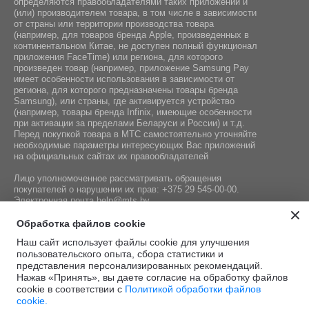
определяются правообладателями таких приложений и
(или) производителем товара, в том числе в зависимости
от страны или территории производства товара
(например, для товаров бренда Apple, произведенных в
континентальном Китае, не доступен полный функционал
приложения FaceTime) или региона, для которого
произведен товар (например, приложение Samsung Pay
имеет особенности использования в зависимости от
региона, для которого предназначены товары бренда
Samsung), или страны, где активируется устройство
(например, товары бренда Infiniх, имеющие особенности
при активации за пределами Беларуси и России) и т.д.
Перед покупкой товара в МТС самостоятельно уточняйте
необходимые параметры интересующих Вас приложений
на официальных сайтах их правообладателей
Лицо уполномоченное рассматривать обращения
покупателей о нарушении их прав:
+375 29 545-00-00
.
Электронная почта
help@mts.by
Номер телефона работников местных исполнительных и
Обработка файлов cookie
распорядительных органов по месту государственной
Наш сайт использует файлы cookie для улучшения
регистрации СООО «Мобильные ТелеСистемы»,
пользовательского опыта, сбора статистики и
уполномоченных рассматривать обращения покупателей:
представления персонализированных рекомендаций.
+375 17 215-14-65
Нажав «Принять», вы даете согласие на обработку файлов
cookie в соответствии с
Политикой обработки файлов
cookie.