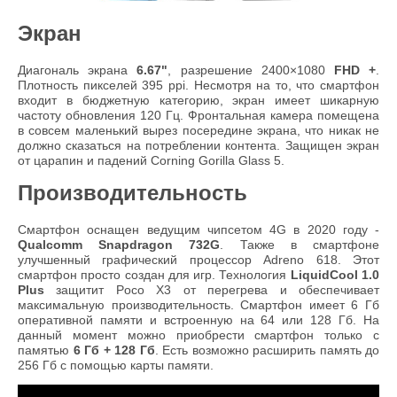
Экран
Диагональ экрана
6.67"
, разрешение 2400×1080
FHD +
.
Плотность пикселей 395 ppi. Несмотря на то, что смартфон
входит в бюджетную категорию, экран имеет шикарную
частоту обновления 120 Гц. Фронтальная камера помещена
в совсем маленький вырез посередине экрана, что никак не
должно сказаться на потреблении контента. Защищен экран
от царапин и падений Corning Gorilla Glass 5.
Производительность
Смартфон оснащен ведущим чипсетом 4G в 2020 году -
Qualcomm Snapdragon 732G
. Также в смартфоне
улучшенный графический процессор Adreno 618. Этот
смартфон просто создан для игр. Технология
LiquidCool 1.0
Plus
защитит Poco X3 от перегрева и обеспечивает
максимальную производительность. Смартфон имеет 6 Гб
оперативной памяти и встроенную на 64 или 128 Гб. На
данный момент можно приобрести смартфон только с
памятью
6 Гб + 128 Гб
. Есть возможно расширить память до
256 Гб с помощью карты памяти.