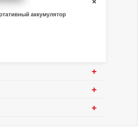
ртативный аккумулятор
27.3 мм
437 г
ра:
20000 mAh