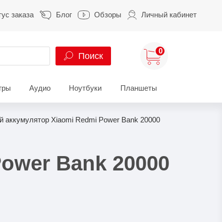
тус заказа
Блог
Обзоры
Личный кабинет
0
Поиск
гры
Аудио
Ноутбуки
Планшеты
ung
HUAWEI
HONOR
 аккумулятор Xiaomi Redmi Power Bank 20000
S
HUAWEI Pura
HONOR 400
A
HUAWEI Nova
HONOR 600
ower Bank 20000
Z
HUAWEI Mate
HONOR Magic
HONOR X