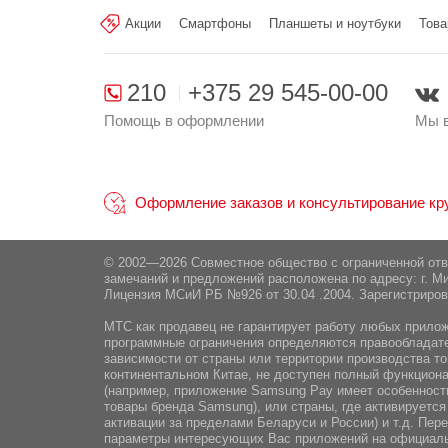
Акции
Смартфоны
Планшеты и ноутбуки
Това
Поставщик:
ООО "ЭлкоТелеком", М
210
+375 29 545-00-00
Помощь в оформлении
Мы в
Оформление заказов и консультирование круг
© 2002—2026 Совместное общество с ограниченной от
замечаний и предложений расположена по адресу: г. Ми
Лицензия МСиИ РБ №926 от 30.04 .2004. Зарегистриров
МТС как продавец не гарантирует работу любых приложе
программные ограничения определяются правообладател
зависимости от страны или территории производства то
континентальном Китае, не доступен полный функциона
(например, приложение Samsung Pay имеет особенности
товары бренда Samsung), или страны, где активируется
активации за пределами Беларуси и России) и т.д. Пе
параметры интересующих Вас приложений на официаль