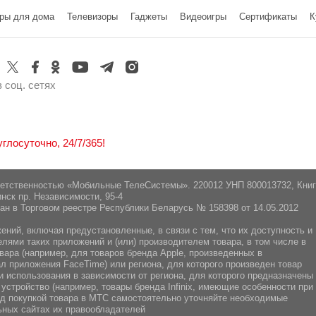
ры для дома
Телевизоры
Гаджеты
Видеоигры
Cертификаты
К
инск, Логойский тракт 22аБ 41-2,
 соц. сетях
лосуточно, 24/7/365!
ветственностью «Мобильные ТелеСистемы». 220012 УНП 800013732, Кни
нск пр. Независимости, 95-4
ан в Торговом реестре Республики Беларусь № 158398 от 14.05.2012
ний, включая предустановленные, в связи с тем, что их доступность и
ями таких приложений и (или) производителем товара, в том числе в
вара (например, для товаров бренда Apple, произведенных в
л приложения FaceTime) или региона, для которого произведен товар
 использования в зависимости от региона, для которого предназначены
 устройство (например, товары бренда Infiniх, имеющие особенности при
ред покупкой товара в МТС самостоятельно уточняйте необходимые
ных сайтах их правообладателей