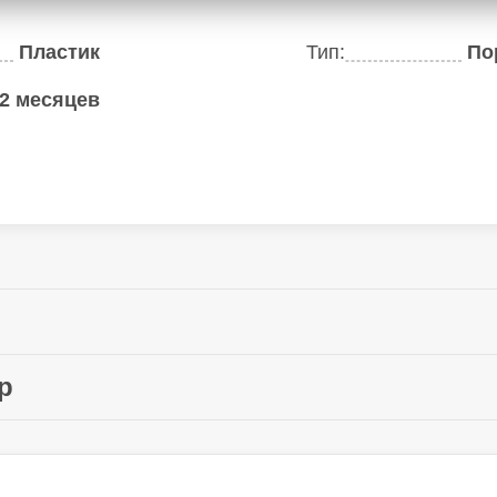
Пластик
Тип:
По
2 месяцев
73.6 мм
Толщина:
154 мм
Вес устройства:
Емкость аккумулято
Да
р
Китай
pte. ltd 20 Cross St, Сингапур 048422