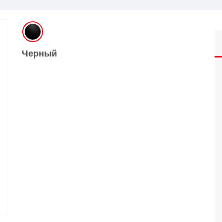
O
realme
TCL
vivo
 F
realme C
TCL 50
vivo Y
 M
realme 14
TCL 60
vivo V
Черный
 X
realme note
TCL 70
vivo X
 C
kview