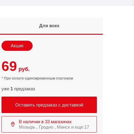
Infinix
TECNO
Infinix GT
Spark
Для всех
Infinix Note
Camon
Pova
Акция
69
руб.
* При оплате единовременным платежом
уже
1
предзаказ
Оставить предзаказ с доставкой
В наличии в 33 магазинах
Мозырь , Гродно , Минск и еще 17