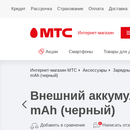
Кредит
Рассрочка
Страхование
Оплата
Доставка
Интернет-магазин
См
Акции
Смартфоны
Товары для 
Акции
Все
Смартфоны
Интернет-магазин МТС
Аксессуары
Зарядны
mAh (черный)
Планшеты и ноутбуки
Внешний аккуму
Восстановленные
смартфоны
mAh (черный)
Товары для дома
0
Добавить в сравнение
Написать от