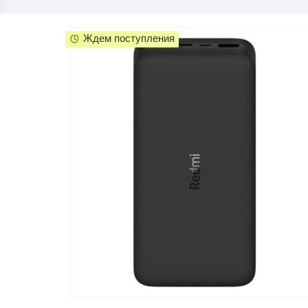
Телевизоры
POC
Ждем поступления
Гаджеты
POCO
POCO
Видеоигры
POCO
POCO
Мобильные кассы
Blac
Интернет для дома
Аксессуары
Cертификаты
Купить SIM