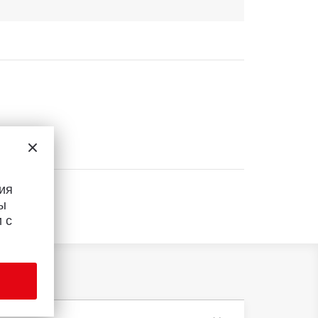
ия
ы
 с