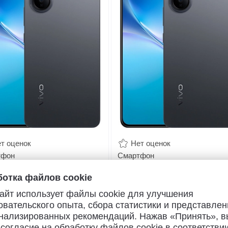
т оценок
Нет оценок
тфон
Смартфон
V70 Lite 5G 8/128GB (черный)
Vivo V70 Lite 5G 8/256GB (черн
отка файлов cookie
.
84
65.
18
руб./мес.
от
руб./мес.
айт использует файлы cookie для улучшения
319
1419
руб.
от
руб.
овательского опыта, сбора статистики и представлен
4
магазинах
В
4
магазинах
нализированных рекомендаций. Нажав «Принять», в
 согласие на обработку файлов cookie в соответствии