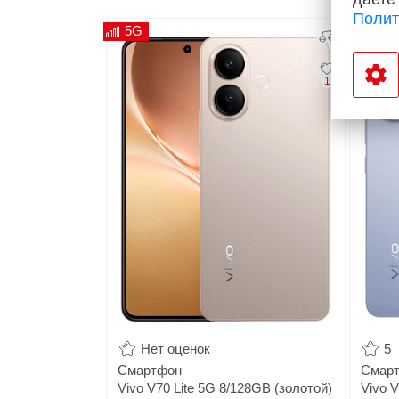
Полит
5G
Жде
1
Нет оценок
5
Смартфон
Смар
Vivo V70 Lite 5G 8/128GB (золотой)
Vivo V