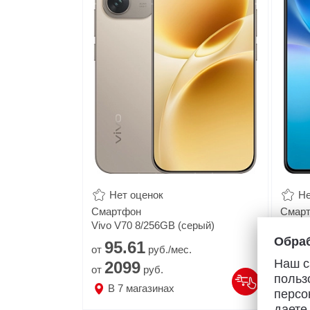
Нет оценок
Не
Смартфон
Смар
Vivo V70 8/256GB (серый)
Vivo 
Обраб
95.
61
60
от
руб./мес.
от
Наш с
2099
1
от
руб.
от
польз
В
7
магазинах
В
персо
даете