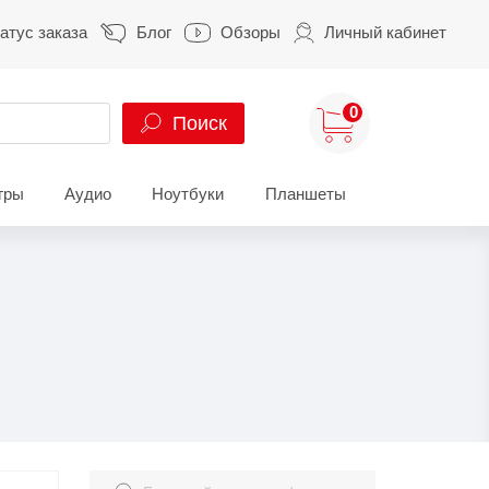
атус заказа
Блог
Обзоры
Личный кабинет
0
Поиск
гры
Аудио
Ноутбуки
Планшеты
ung
HUAWEI
HONOR
S
HUAWEI Pura
HONOR 400
A
HUAWEI Nova
HONOR 600
Z
HUAWEI Mate
HONOR Magic
HONOR X