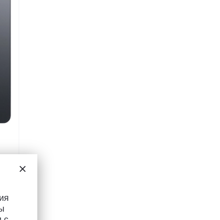
ый)
ия
ы
 с