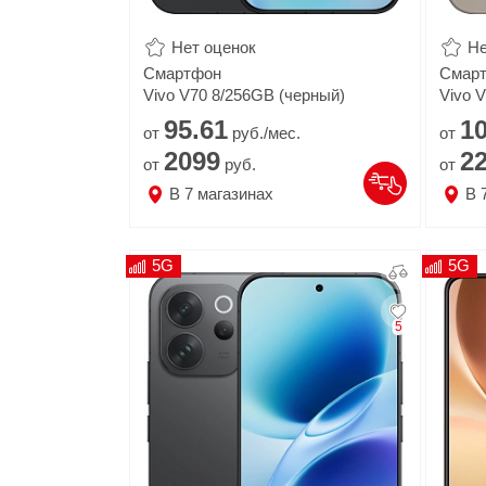
Популярное
Нет оценок
Не
Смартфон
Вакансии
Смар
Vivo V70 8/256GB (черный)
Vivo 
95.
61
10
от
руб./мес.
от
2099
2
от
руб.
от
В
7
магазинах
В
5G
5G
5