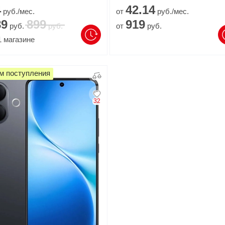
4
42.
14
руб./мес.
от
руб./мес.
89
899
919
руб.
руб.
от
руб.
1
магазине
м поступления
32