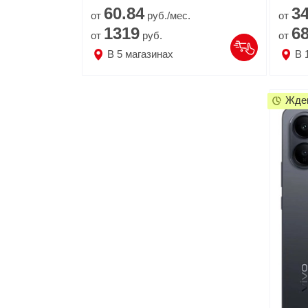
60.
84
3
от
руб./мес.
от
1319
6
от
руб.
от
В
5
магазинах
В
Жде