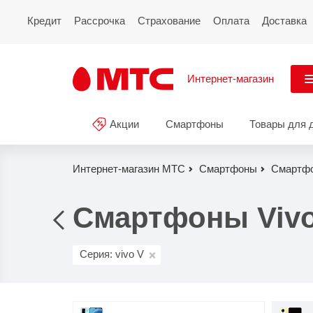
Кредит
Рассрочка
Страхование
Оплата
Доставка
Интернет-магазин
См
Акции
Смартфоны
Товары для 
Акции
Все
Смартфоны
Интернет-магазин МТС
Смартфоны
Смартфо
Планшеты и ноутбуки
Смартфоны Vivo
Восстановленные
смартфоны
Серия: vivo V
Товары для дома