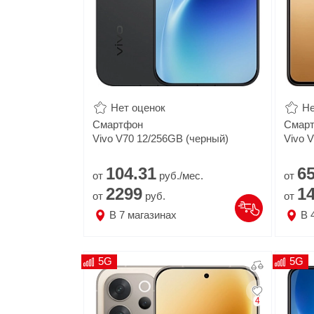
Нет оценок
Не
Смартфон
Смар
Vivo V70 12/256GB (черный)
Vivo V
104.
31
65
от
руб./мес.
от
2299
1
от
руб.
от
В
7
магазинах
В
5G
5G
4