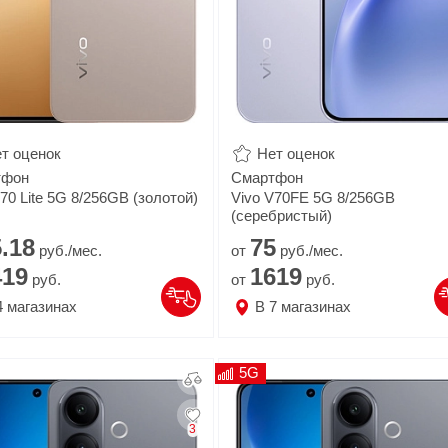
т оценок
Нет оценок
тфон
Смартфон
70 Lite 5G 8/256GB (золотой)
Vivo V70FE 5G 8/256GB
(серебристый)
.
18
75
руб./мес.
от
руб./мес.
419
1619
руб.
от
руб.
4
магазинах
В
7
магазинах
5G
3