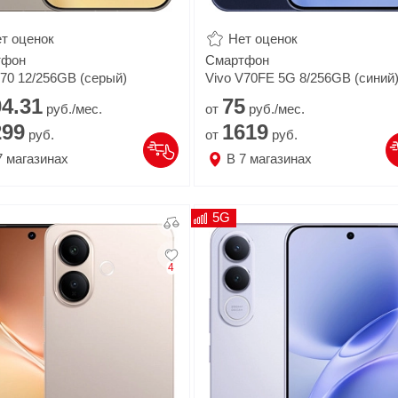
т оценок
Нет оценок
тфон
Смартфон
V70 12/256GB (серый)
Vivo V70FE 5G 8/256GB (синий
4.
31
75
руб./мес.
от
руб./мес.
299
1619
руб.
от
руб.
7
магазинах
В
7
магазинах
5G
4