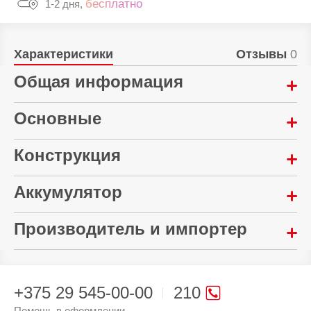
бесплатно
1-2 дня,
Характеристики
Отзывы
0
Общая информация
Гарантия:
Основные
6 месяцев
Конструкция
Выходная мощность:
Тип:
33 Вт
Сетевое зарядное устройство
Длина:
Аккумулятор
Комплектация:
72.5 мм
Производитель и импортер
Быстрая зарядка:
Толщина:
Инструкция
Да
28 мм
Произведено в стране:
Высота:
Китай
46.8 мм
+375 29 545-00-00
210
Производитель:
Помощь в оформлении