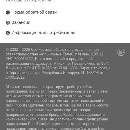
Вес устройства:
"Xiaomi H.K. Limited", Гонконг, Unit 806 tower 2
86.6 г
8/F, Tower 5, Cheung Sha Wan Plaza 833 Cheung
Форма обратной связи
Sha Wan Road Kl.
Длина провода:
Вакансии
Поставщик:
1 м
Информация для потребителей
ООО "ЭлкоТелеком", 220090 г. Минск,
Логойский тракт 22 "а", 41-2
© 2002—2026 Совместное общество с ограниченной
ответственностью «Мобильные ТелеСистемы». 220012
УНП 800013732, Книга замечаний и предложений
расположена по адресу: г. Минск пр. Независимости, 95-4
Лицензия МСиИ РБ №926 от 30.04 .2004. Зарегистрирован
в Торговом реестре Республики Беларусь № 158398 от
14.05.2012
МТС как продавец не гарантирует работу любых
приложений, включая предустановленные, в связи с тем,
что их доступность и программные ограничения
определяются правообладателями таких приложений и
(или) производителем товара, в том числе в зависимости
от страны или территории производства товара
(например, для товаров бренда Apple, произведенных в
континентальном Китае, не доступен полный функционал
приложения FaceTime) или региона, для которого
произведен товар (например, приложение Samsung Pay