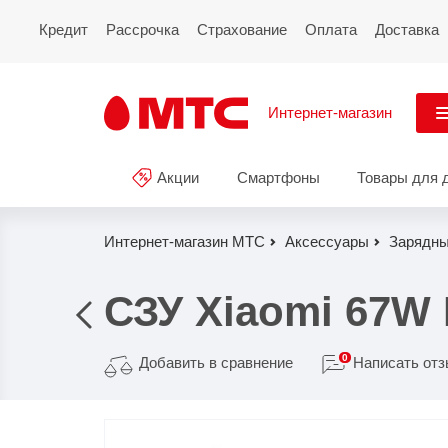
Кредит
Рассрочка
Страхование
Оплата
Доставка
Интернет-магазин
См
Акции
Смартфоны
Товары для 
Акции
Все
Смартфоны
Интернет-магазин МТС
Аксессуары
Зарядны
Планшеты и ноутбуки
СЗУ Xiaomi 67W
Восстановленные
смартфоны
0
Добавить в сравнение
Написать от
Товары для дома