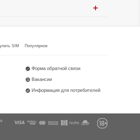
g Sha Wan Plaza 833 Cheung
упить SIM
Популярное
Форма обратной связи
Вакансии
Информация для потребителей
га