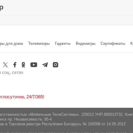
SB Type-C
р
Китай
ted", Гонконг, Unit 806 tower 2 8/F, Tower 5, Cheun
ры для дома
Телевизоры
Гаджеты
Видеоигры
Cертификаты
К
20090 г. Минск, Логойский тракт 22 "а", 41-2
 соц. сетях
лосуточно, 24/7/365!
ветственностью «Мобильные ТелеСистемы». 220012 УНП 800013732, Кни
нск пр. Независимости, 95-4
ан в Торговом реестре Республики Беларусь № 158398 от 14.05.2012