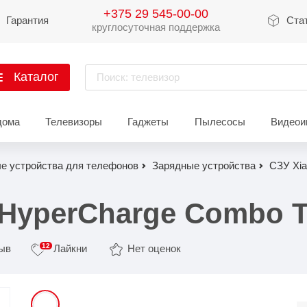
+375 29 545-00-00
Гарантия
Ста
круглосуточная поддержка
Каталог
Поиск: телевизор
артфоны
дома
Телевизоры
Гаджеты
Пылесосы
Видеои
Xiaomi
Apple
Sams
е устройства для телефонов
Зарядные устройства
СЗУ Xia
Xiaomi 17
iPhone 17
Galaxy 
Xiaomi 15
iPhone 16
Galaxy 
 HyperCharge Combo T
Xiaomi 14
iPhone 15
Galaxy 
12
зыв
Лайкни
Нет оценок
Redmi 15
iPhone 14
Redmi Note 14
iPhone 13
Redmi Note 15
Redmi 14
Redmi A
Восстановленные
Показать еще
Показать еще