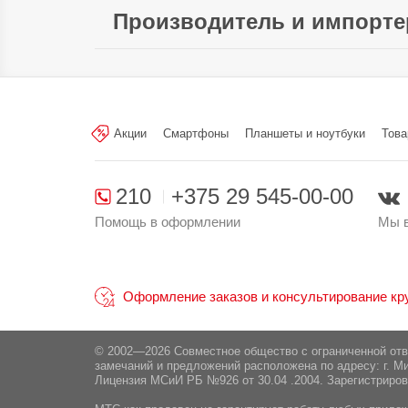
Интерфейс подключения:
U
Производитель и импорте
Произведено в стране:
Производитель:
"Xiaomi H.K. Limi
Sha Wan Road Kl.
Акции
Смартфоны
Планшеты и ноутбуки
Това
Поставщик:
ООО "ЭлкоТелеком", 2
210
+375 29 545-00-00
Помощь в оформлении
Мы в
Оформление заказов и консультирование круг
© 2002—2026 Совместное общество с ограниченной от
замечаний и предложений расположена по адресу: г. Ми
Лицензия МСиИ РБ №926 от 30.04 .2004. Зарегистриров