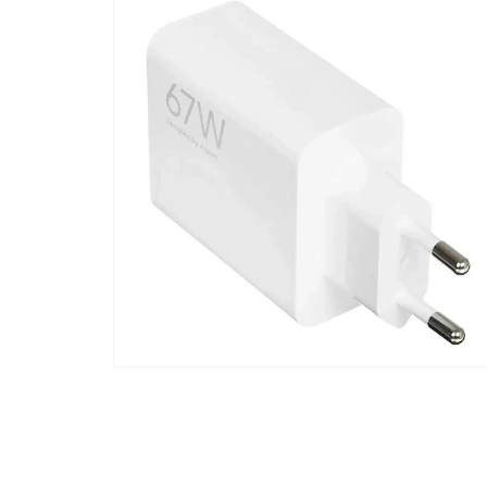
Телевизоры
POC
Гаджеты
POCO
POCO
Видеоигры
POCO
POCO
Мобильные кассы
Blac
Интернет для дома
Аксессуары
Cертификаты
Купить SIM