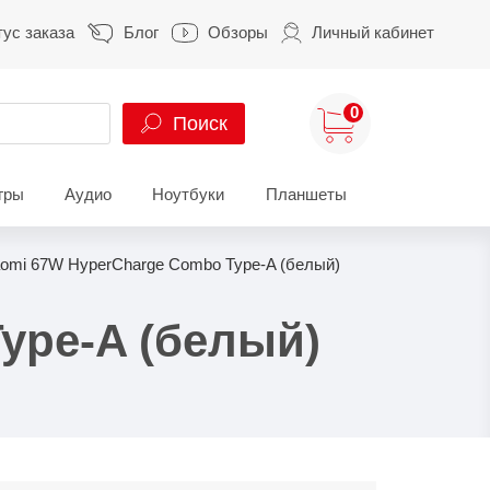
тус заказа
Блог
Обзоры
Личный кабинет
0
Поиск
гры
Аудио
Ноутбуки
Планшеты
ung
HUAWEI
HONOR
omi 67W HyperCharge Combo Type-A (белый)
S
HUAWEI Pura
HONOR 400
A
HUAWEI Nova
HONOR 600
ype-A (белый)
Z
HUAWEI Mate
HONOR Magic
HONOR X