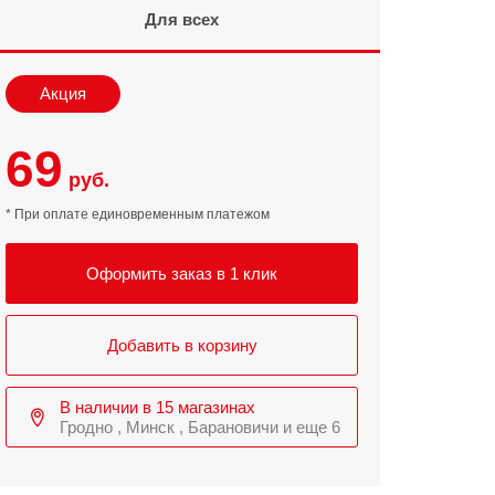
Для всех
Infinix
TECNO
Infinix GT
Spark
Акция
Infinix Note
Camon
69
Pova
руб.
* При оплате единовременным платежом
Оформить заказ в 1 клик
Добавить в корзину
В наличии в 15 магазинах
Гродно , Минск , Барановичи и еще 6