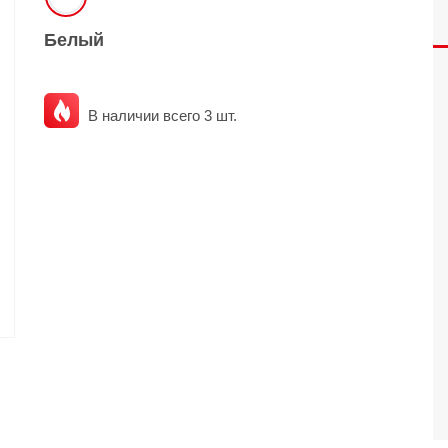
O
realme
TCL
vivo
Белый
 F
realme C
TCL 50
vivo Y
 M
realme 14
TCL 60
vivo V
В наличии всего 3 шт.
 X
realme note
TCL 70
vivo X
 C
kview