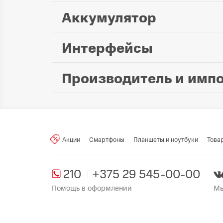
Дисплей:
Аккумулятор
Емкость аккумулятора:
1
Интерфейсы
Индикация:
Производитель и имп
Произведено в стране:
Производитель:
Xiaomi singapore 
Акции
Смартфоны
Планшеты и ноутбуки
Това
Поставщик:
ООО "ЭлкоТелеком", 
210
+375 29 545-00-00
Помощь в оформлении
Мы