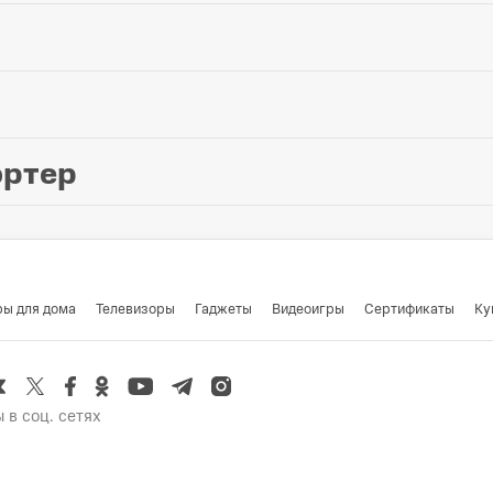
Да
0000 mAh
Заряда
ортер
Китай
pte. ltd 20 Cross St, Сингапур 048422
ры для дома
Телевизоры
Гаджеты
Видеоигры
Cертификаты
Ку
Минск, Логойский тракт 22аБ 41-2,
 в соц. сетях