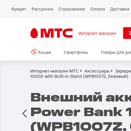
Кредит
Рассрочка
Страхование
Оплата
Доставка
Интернет-магазин
См
Акции
Смартфоны
Товары для до
Акции
Все
Смартфоны
Интернет-магазин МТС
Аксессуары
Зарядн
10000 with Built-in Stand (WPB1007Z, бежевый)
Планшеты и ноутбуки
Внешний акк
Восстановленные
смартфоны
Power Bank 1
Товары для дома
(WPB1007Z,