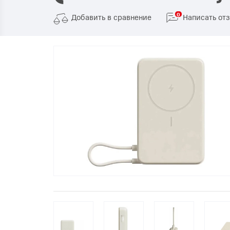
Телевизоры
0
Добавить в сравнение
Написать от
POC
Гаджеты
POCO
POCO
Видеоигры
POCO
POCO
Мобильные кассы
Blac
Интернет для дома
Аксессуары
Cертификаты
Купить SIM