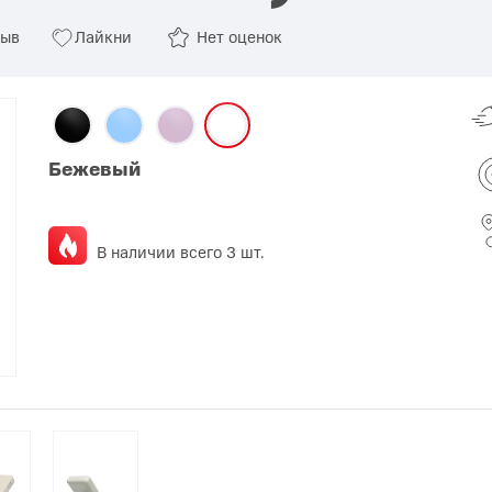
зыв
Лайкни
Нет оценок
O
realme
TCL
vivo
 F
realme C
TCL 50
vivo Y
 M
realme 14
TCL 60
vivo V
 X
realme note
TCL 70
vivo X
Бежевый
 C
kview
В наличии всего 3 шт.