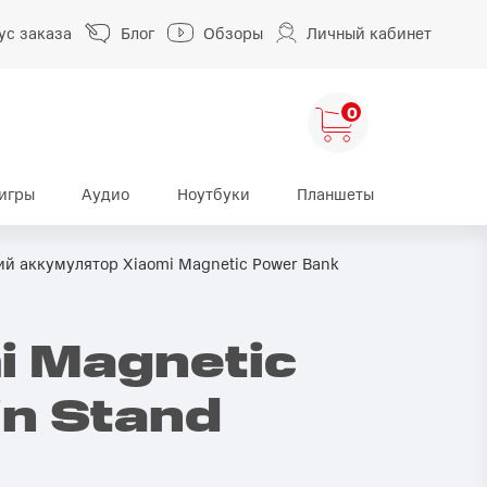
ус заказа
Блог
Обзоры
Личный кабинет
0
игры
Аудио
Ноутбуки
Планшеты
ng
HUAWEI
HONOR
й аккумулятор Xiaomi Magnetic Power Bank
HUAWEI Pura
HONOR 400
A
HUAWEI Nova
HONOR 600
 Magnetic
HUAWEI Mate
HONOR Magic
in Stand
HONOR X