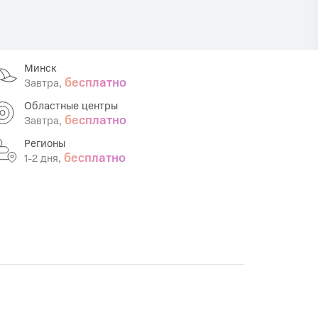
Infinix
TECNO
Infinix GT
Spark
Минск
Infinix Note
Camon
бесплатно
Завтра,
Pova
Областные центры
бесплатно
Завтра,
Регионы
бесплатно
1-2 дня,