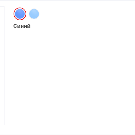
O
realme
TCL
vivo
 F
realme C
TCL 50
vivo Y
Синий
 M
realme 14
TCL 60
vivo V
 X
realme note
TCL 70
vivo X
 C
kview