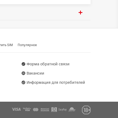
ighway, Tianhe District,
пить SIM
Популярное
Уленский М.В., 220089, г.
Форма обратной связи
Вакансии
Информация для потребителей