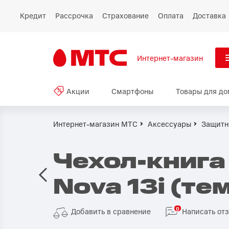
Кредит
Рассрочка
Страхование
Оплата
Доставка
Интернет-магазин
См
Акции
Смартфоны
Товары для до
Акции
Все
Смартфоны
Интернет-магазин МТС
Аксессуары
Защитн
Планшеты и ноутбуки
Чехол-книга
Восстановленные
Nova 13i (те
смартфоны
Товары для дома
0
Добавить в сравнение
Написать от