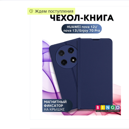
Телевизоры
POC
Ждем поступления
Гаджеты
POCO
POCO
Видеоигры
POCO
POCO
Мобильные кассы
Blac
Интернет для дома
Аксессуары
Cертификаты
Купить SIM