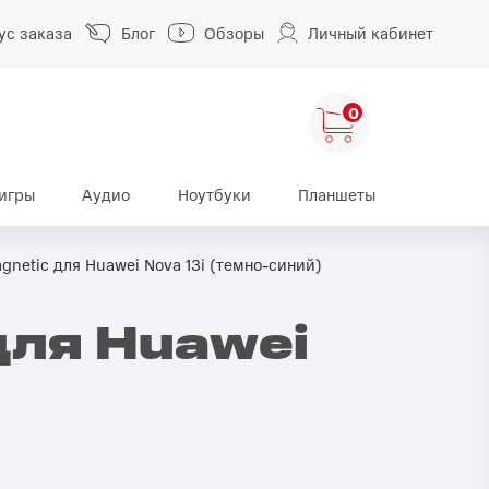
ус заказа
Блог
Обзоры
Личный кабинет
0
игры
Аудио
Ноутбуки
Планшеты
ng
HUAWEI
HONOR
gnetic для Huawei Nova 13i (темно-синий)
HUAWEI Pura
HONOR 400
для Huawei
A
HUAWEI Nova
HONOR 600
HUAWEI Mate
HONOR Magic
HONOR X