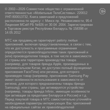
Будславская, дом 23/3, офис 5 ИП Уленский
М.В., 220089, г. Минск, пр-т Дзержинского, дом
19, квартира 286
© 2002—2026 Совместное общество с ограниченной
ответственностью «Мобильные ТелеСистемы». 220012
УНП 800013732, Книга замечаний и предложений
расположена по адресу: г. Минск пр. Независимости, 95-4
Лицензия МСиИ РБ №926 от 30.04 .2004. Зарегистрирован
в Торговом реестре Республики Беларусь № 158398 от
14.05.2012
МТС как продавец не гарантирует работу любых
приложений, включая предустановленные, в связи с тем,
что их доступность и программные ограничения
определяются правообладателями таких приложений и
(или) производителем товара, в том числе в зависимости
от страны или территории производства товара
(например, для товаров бренда Apple, произведенных в
континентальном Китае, не доступен полный функционал
приложения FaceTime) или региона, для которого
произведен товар (например, приложение Samsung Pay
имеет особенности использования в зависимости от
региона, для которого предназначены товары бренда
Samsung), или страны, где активируется устройство
(например, товары бренда Infiniх, имеющие особенности
при активации за пределами Беларуси и России) и т.д.
Перед покупкой товара в МТС самостоятельно уточняйте
необходимые параметры интересующих Вас приложений
на официальных сайтах их правообладателей