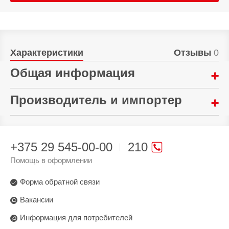
Характеристики
Отзывы
0
Общая информация
Материал:
Производитель и импортер
Полиуретан
Произведено в стране:
Тип:
Китай
Чехол-книжка
+375 29 545-00-00
210
Производитель:
Гарантия:
Помощь в оформлении
Mi Li Ling Electronics Technology Co., Ltd Room
14 дней
241, No. 59, Shatai Highway, Tianhe District,
Форма обратной связи
Guangzhou, Guangdong, Китай
Вакансии
Поставщик:
Информация для потребителей
ООО "ДиДиТи", 220053 г. Минск ул.