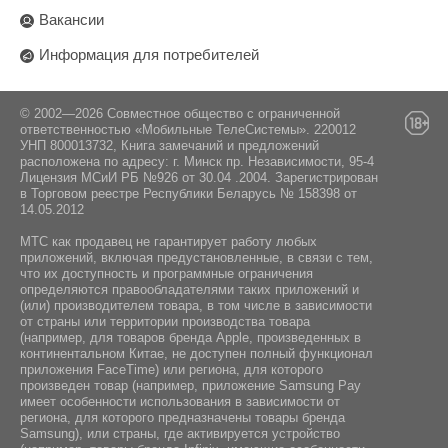
Вакансии
Поставщик:
Информация для потребителей
ООО "ДиДиТи", 220053 г. Минск ул.
Будславская, дом 23/3, офис 5 ИП Уленский
М.В., 220089, г. Минск, пр-т Дзержинского, дом
19, квартира 286
© 2002—2026 Совместное общество с ограниченной
ответственностью «Мобильные ТелеСистемы». 220012
УНП 800013732, Книга замечаний и предложений
расположена по адресу: г. Минск пр. Независимости, 95-4
Лицензия МСиИ РБ №926 от 30.04 .2004. Зарегистрирован
в Торговом реестре Республики Беларусь № 158398 от
14.05.2012
МТС как продавец не гарантирует работу любых
приложений, включая предустановленные, в связи с тем,
что их доступность и программные ограничения
определяются правообладателями таких приложений и
(или) производителем товара, в том числе в зависимости
от страны или территории производства товара
(например, для товаров бренда Apple, произведенных в
континентальном Китае, не доступен полный функционал
приложения FaceTime) или региона, для которого
произведен товар (например, приложение Samsung Pay
имеет особенности использования в зависимости от
региона, для которого предназначены товары бренда
Samsung), или страны, где активируется устройство