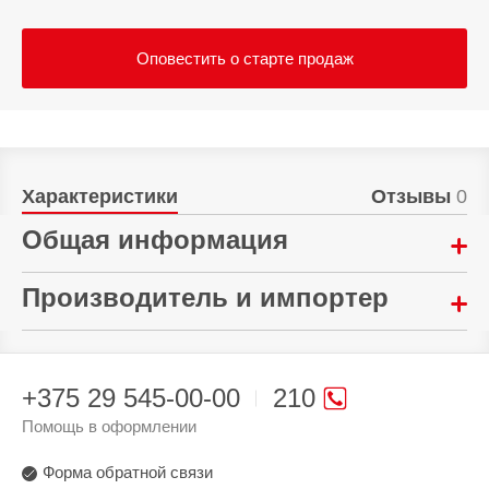
Оповестить о старте продаж
Характеристики
Отзывы
0
Общая информация
Тип:
Производитель и импортер
Чехол-книжка
Произведено в стране:
Гарантия:
Китай
14 дней
+375 29 545-00-00
210
Производитель:
Помощь в оформлении
Mi Li Ling Electronics Technology Co., Ltd Room
241, No. 59, Shatai Highway, Tianhe District,
Форма обратной связи
Guangzhou, Guangdong, Китай