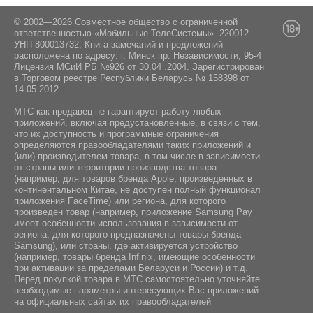
19, квартира 286
© 2002—2026 Совместное общество с ограниченной
ответственностью «Мобильные ТелеСистемы». 220012
УНП 800013732, Книга замечаний и предложений
расположена по адресу: г. Минск пр. Независимости, 95-4
Лицензия МСиИ РБ №926 от 30.04 .2004. Зарегистрирован
в Торговом реестре Республики Беларусь № 158398 от
14.05.2012
МТС как продавец не гарантирует работу любых
приложений, включая предустановленные, в связи с тем,
что их доступность и программные ограничения
определяются правообладателями таких приложений и
(или) производителем товара, в том числе в зависимости
от страны или территории производства товара
(например, для товаров бренда Apple, произведенных в
континентальном Китае, не доступен полный функционал
приложения FaceTime) или региона, для которого
произведен товар (например, приложение Samsung Pay
имеет особенности использования в зависимости от
региона, для которого предназначены товары бренда
Samsung), или страны, где активируется устройство
(например, товары бренда Infiniх, имеющие особенности
при активации за пределами Беларуси и России) и т.д.
Перед покупкой товара в МТС самостоятельно уточняйте
необходимые параметры интересующих Вас приложений
на официальных сайтах их правообладателей