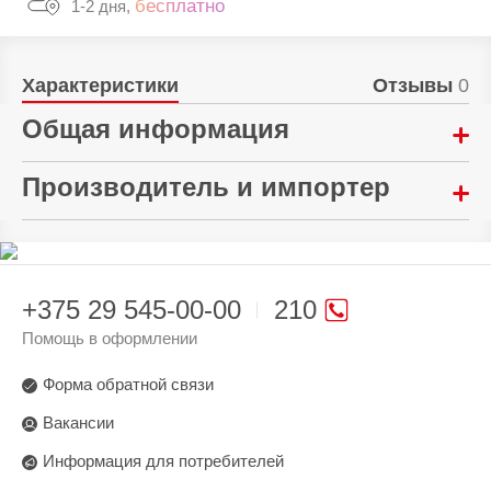
бесплатно
1-2 дня,
Характеристики
Отзывы
0
Общая информация
Материал:
Производитель и импортер
Полиуретан
Произведено в стране:
Тип:
Китай
Чехол-накладка
+375 29 545-00-00
210
Производитель:
Гарантия:
Mi Li Ling Electronics Technology Co., Ltd Room
Помощь в оформлении
14 дней
241, No. 59, Shatai Highway, Tianhe District,
Guangzhou, Guangdong, Китай
Форма обратной связи
Поставщик:
Вакансии
ООО "ДиДиТи", 220053 г. Минск ул.
Информация для потребителей
Будславская, дом 23/3, офис 5 ИП Уленский
М.В., 220089, г. Минск, пр-т Дзержинского, дом