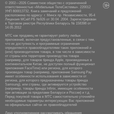
19, квартира 286
© 2002—2026 Совместное общество с ограниченной
ответственностью «Мобильные ТелеСистемы». 220012
УНП 800013732, Книга замечаний и предложений
расположена по адресу: г. Минск пр. Независимости, 95-4
Лицензия МСиИ РБ №926 от 30.04 .2004. Зарегистрирован
в Торговом реестре Республики Беларусь № 158398 от
14.05.2012
МТС как продавец не гарантирует работу любых
приложений, включая предустановленные, в связи с тем,
что их доступность и программные ограничения
определяются правообладателями таких приложений и
(или) производителем товара, в том числе в зависимости
от страны или территории производства товара
(например, для товаров бренда Apple, произведенных в
континентальном Китае, не доступен полный функционал
приложения FaceTime) или региона, для которого
произведен товар (например, приложение Samsung Pay
имеет особенности использования в зависимости от
региона, для которого предназначены товары бренда
Samsung), или страны, где активируется устройство
(например, товары бренда Infiniх, имеющие особенности
при активации за пределами Беларуси и России) и т.д.
Перед покупкой товара в МТС самостоятельно уточняйте
необходимые параметры интересующих Вас приложений
на официальных сайтах их правообладателей
Лицо уполномоченное рассматривать обращения