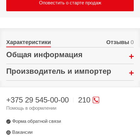
Оповестить о старте продаж
Характеристики
Отзывы
0
Общая информация
Материал:
Производитель и импортер
Искусственная кожа
Произведено в стране:
Тип:
Китай
Чехол-книжка
+375 29 545-00-00
210
Производитель:
Гарантия:
Помощь в оформлении
LANFEI Co Ltd. 2\F, №58, Industrial Road, Xiyi
30 дней
Village, Luopu Street, Dashi Town, Panyu Dist.,
Форма обратной связи
Guangzhou
Вакансии
Поставщик: