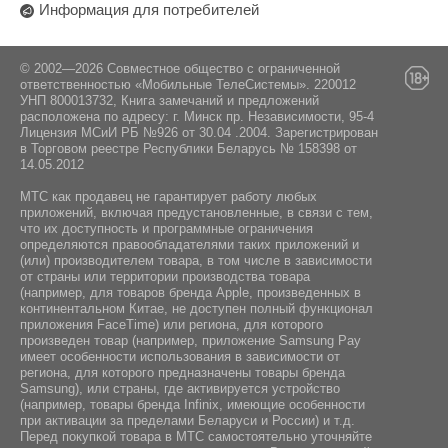
Информация для потребителей
ОДО «Алтерн-Техно», 220026, г. Минск, пр-т
Партизанский, 95, офис 1А
© 2002—2026 Совместное общество с ограниченной
ответственностью «Мобильные ТелеСистемы». 220012
УНП 800013732, Книга замечаний и предложений
расположена по адресу: г. Минск пр. Независимости, 95-4
Лицензия МСиИ РБ №926 от 30.04 .2004. Зарегистрирован
в Торговом реестре Республики Беларусь № 158398 от
14.05.2012
МТС как продавец не гарантирует работу любых
приложений, включая предустановленные, в связи с тем,
что их доступность и программные ограничения
определяются правообладателями таких приложений и
(или) производителем товара, в том числе в зависимости
от страны или территории производства товара
(например, для товаров бренда Apple, произведенных в
континентальном Китае, не доступен полный функционал
приложения FaceTime) или региона, для которого
произведен товар (например, приложение Samsung Pay
имеет особенности использования в зависимости от
региона, для которого предназначены товары бренда
Samsung), или страны, где активируется устройство
(например, товары бренда Infiniх, имеющие особенности
при активации за пределами Беларуси и России) и т.д.
Перед покупкой товара в МТС самостоятельно уточняйте